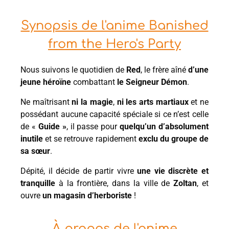
Synopsis de l'anime Banished
from the Hero's Party
Nous suivons le quotidien de
Red
, le frère aîné
d’une
jeune héroïne
combattant
le Seigneur Démon
.
Ne maîtrisant
ni la magie
,
ni les arts martiaux
et ne
possédant aucune capacité spéciale si ce n’est celle
de «
Guide »
, il passe pour
quelqu’un d’absolument
inutile
et se retrouve rapidement
exclu du groupe de
sa sœur
.
Dépité, il décide de partir vivre
une vie discrète et
tranquille
à la frontière, dans la ville de
Zoltan
, et
ouvre
un magasin d’herboriste
!
À propos de l'anime