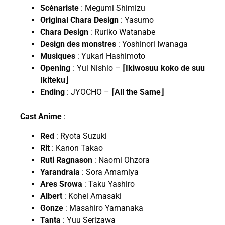
Scénariste
: Megumi Shimizu
Original Chara Design
: Yasumo
Chara Design
: Ruriko Watanabe
Design des monstres
: Yoshinori Iwanaga
Musiques
: Yukari Hashimoto
Opening
: Yui Nishio –
⌈Ikiwosuu koko de suu
Ikiteku⌋
Ending
: JYOCHO –
⌈All the Same⌋
Cast Anime
:
Red
: Ryota Suzuki
Rit
: Kanon Takao
Ruti Ragnason
: Naomi Ohzora
Yarandrala
: Sora Amamiya
Ares Srowa
: Taku Yashiro
Albert
: Kohei Amasaki
Gonze
: Masahiro Yamanaka
Tanta
: Yuu Serizawa