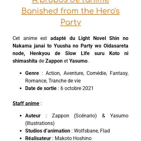
Banished from the Hero's
Party
Cet anime est
adapté du Light Novel Shin no
Nakama janai to Yuusha no Party wo Oidasareta
node, Henkyou de Slow Life suru Koto ni
shimashita
de
Zappon
et
Yasumo
.
Genre
: Action, Aventure, Comédie, Fantasy,
Romance, Tranche de vie
Date de sortie
: 6 octobre 2021
Staff anime
:
Auteur
: Zappon (Scénario) & Yasumo
(Illustrations)
Studios d’animation
: Wolfsbane, Flad
Réalisateur
: Makoto Hoshino