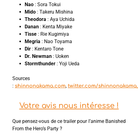
Nao
: Sora Tokui
Mido
: Takeru Mishina
Theodora
: Aya Uchida
Danan
: Kenta Miyake
Tisse
: Rie Kugimiya
Megria
: Nao Toyama
Dir
: Kentaro Tone
Dr. Newman
: Uoken
Stormthunder
: Yoji Ueda
Sources
:
,
shinnonakama.com
twitter.com/shinnonakama
Votre avis nous intéresse !
Que pensez-vous de ce trailer pour l’anime Banished
From the Hero’s Party ?