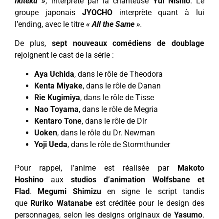
Ikiteku »
, interprété par la chanteuse
Yui Nishio
. Le
groupe japonais
JYOCHO
interprète quant à lui
l’ending, avec le titre
« All the Same »
.
De plus,
sept nouveaux comédiens de doublage
rejoignent le cast de la série :
Aya Uchida
, dans le rôle de Theodora
Kenta Miyake
, dans le rôle de Danan
Rie Kugimiya
, dans le rôle de Tisse
Nao Toyama
, dans le rôle de Megria
Kentaro Tone
, dans le rôle de Dir
Uoken
, dans le rôle du Dr. Newman
Yoji Ueda
, dans le rôle de Stormthunder
Pour rappel, l’anime est réalisée par
Makoto
Hoshino
aux
studios d’animation Wolfsbane et
Flad
.
Megumi Shimizu
en signe le script tandis
que
Ruriko Watanabe
est créditée pour le design des
personnages, selon les designs originaux de
Yasumo
.