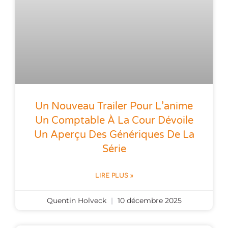
Un Nouveau Trailer Pour L’anime
Un Comptable À La Cour Dévoile
Un Aperçu Des Génériques De La
Série
LIRE PLUS »
Quentin Holveck
10 décembre 2025