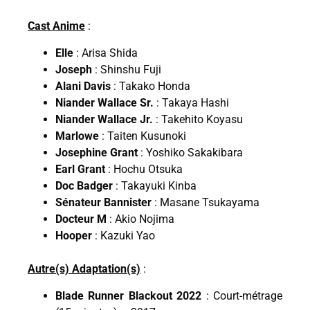
Cast Anime
:
Elle
: Arisa Shida
Joseph
: Shinshu Fuji
Alani Davis
: Takako Honda
Niander Wallace Sr.
: Takaya Hashi
Niander Wallace Jr.
: Takehito Koyasu
Marlowe
: Taiten Kusunoki
Josephine Grant
: Yoshiko Sakakibara
Earl Grant
: Hochu Otsuka
Doc Badger
: Takayuki Kinba
Sénateur Bannister
: Masane Tsukayama
Docteur M
: Akio Nojima
Hooper
: Kazuki Yao
Autre(s) Adaptation(s)
:
Blade Runner Blackout 2022
: Court-métrage