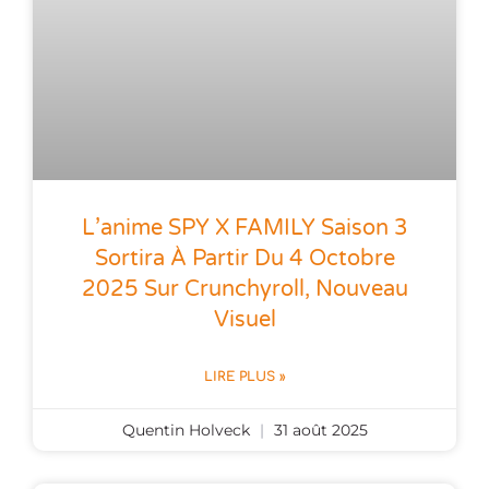
L’anime SPY X FAMILY Saison 3
Sortira À Partir Du 4 Octobre
2025 Sur Crunchyroll, Nouveau
Visuel
LIRE PLUS »
Quentin Holveck
31 août 2025