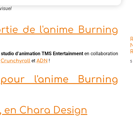
visuel
rtie de l'anime Burning
R
N
e studio d’animation TMS Entertainment
en collaboration
r
et
!
Crunchyroll
ADN
5
pour l'anime Burning
, en Chara Design