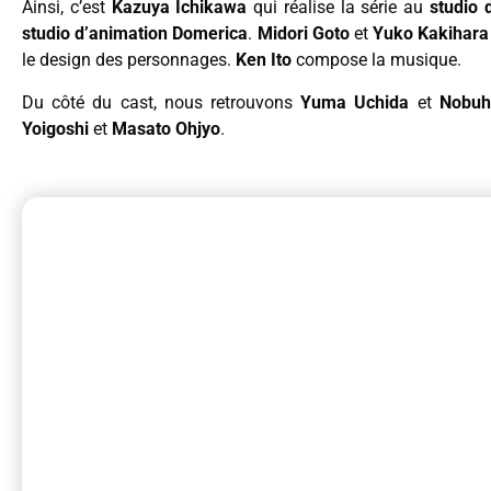
Ainsi, c’est
Kazuya Ichikawa
qui réalise la série au
studio 
studio d’animation Domerica
.
Midori Goto
et
Yuko Kakihara
le design des personnages.
Ken Ito
compose la musique.
Du côté du cast, nous retrouvons
Yuma Uchida
et
Nobuh
Yoigoshi
et
Masato Ohjyo
.