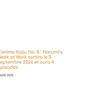
’anime Kaiju No. 8 : Narumi’s
eek at Work sortira le 5
eptembre 2026 et aura 4
épisodes
 août 2026