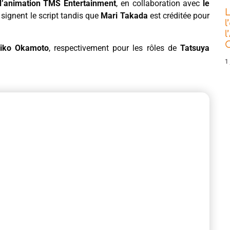
d’animation TMS Entertainment
, en collaboration avec
le
L
signent le script tandis que
Mari Takada
est créditée pour
l
l
C
iko Okamoto
, respectivement pour les rôles de
Tatsuya
1 