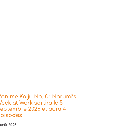
’anime Kaiju No. 8 : Narumi’s
eek at Work sortira le 5
eptembre 2026 et aura 4
épisodes
 août 2026