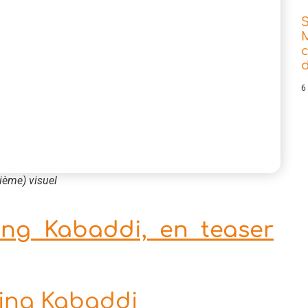
d
6
ième) visuel
ing Kabaddi, en teaser
ning Kabaddi