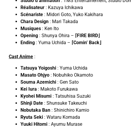
Studio d’animation
: TMS Entertainement, Studio Do
Réalisateur
: Kazuya Ichikawa
Scénariste
: Midori Goto, Yuko Kakihara
Chara Design
: Mari Takada
Musiques
: Ken Ito
Opening
: Shunya Ohira –
⌈FIRE BIRD⌋
Ending
: Yuma Uchida –
⌈Comin’ Back⌋
Cast Anime
:
Tatsuya Yoigoshi
: Yuma Uchida
Masato Ohjyo
: Nobuhiko Okamoto
Souma Azemichi
: Gen Sato
Kei Iura
: Makoto Furukawa
Kyohei Misumi
: Tatsuhisa Suzuki
Shinji Date
: Shunsuke Takeuchi
Nobutaka Ban
: Shinichiro Kamio
Ryuta Seki
: Wataru Komada
Yuuki Hitomi
: Ayumu Murase