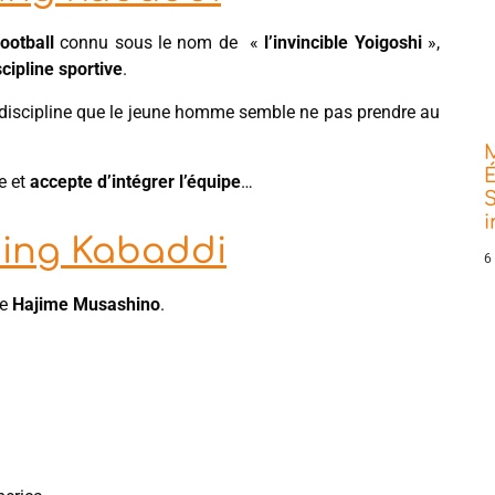
ootball
connu sous le nom de «
l’invincible Yoigoshi
»,
cipline sportive
.
 discipline que le jeune homme semble ne pas prendre au
É
e et
accepte d’intégrer l’équipe
…
S
ning Kabaddi
6
e
Hajime Musashino
.