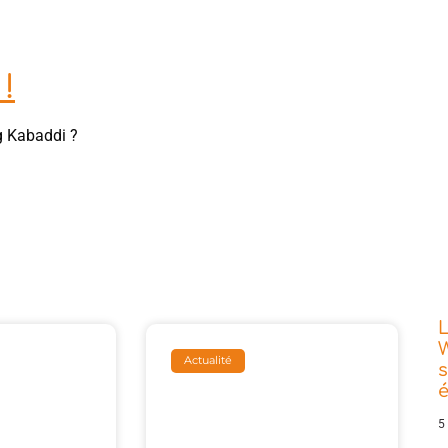
!
g Kabaddi ?
L
W
Actualité
s
5