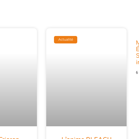
Actualité
É
S
6