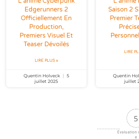
L’anime Cyberpunk
L’anime 
Edgerunners 2
Saison 2 S
Officiellement En
Premier T
Production,
Précis
Premiers Visuel Et
Personnel
Teaser Dévoilés
LIRE P
LIRE PLUS »
Quentin Holveck
5
Quentin Ho
juillet 2025
juillet
5
Évaluation d
e