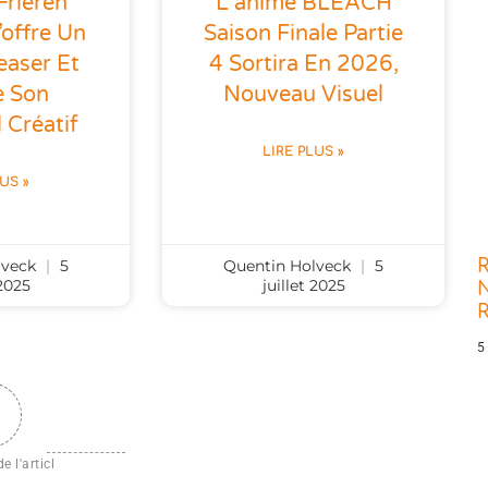
Frieren
L’anime BLEACH
’offre Un
Saison Finale Partie
easer Et
4 Sortira En 2026,
e Son
Nouveau Visuel
 Créatif
LIRE PLUS »
LUS »
R
lveck
5
Quentin Holveck
5
 2025
juillet 2025
N
5
e l'articl