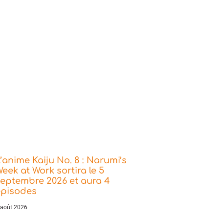
’anime Kaiju No. 8 : Narumi’s
eek at Work sortira le 5
eptembre 2026 et aura 4
épisodes
 août 2026