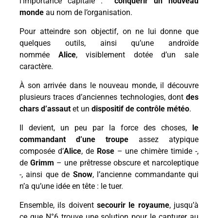
l’importance capitale :
conquérir un nouveau
monde
au nom de l’organisation.
Pour atteindre son objectif, on ne lui donne que
quelques outils, ainsi qu’une androïde
nommée
Alice
, visiblement dotée d’un sale
caractère.
À son arrivée dans le nouveau monde, il découvre
plusieurs traces d’anciennes technologies, dont
des
chars d’assaut
et un
dispositif de contrôle météo
.
Il devient, un peu par la force des choses,
le
commandant d’une troupe
assez atypique
composée d’
Alice
, de
Rose
– une chimère timide -,
de
Grimm
– une prêtresse obscure et narcoleptique
-, ainsi que de
Snow
, l’ancienne commandante qui
n’a qu’une idée en tête : le tuer.
Ensemble, ils doivent
secourir le royaume
, jusqu’à
ce que N°6 trouve une solution pour le capturer au