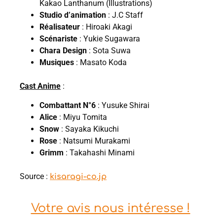
Kakao Lanthanum (Illustrations)
Studio d’animation
: J.C Staff
Réalisateur
: Hiroaki Akagi
Scénariste
: Yukie Sugawara
Chara Design
: Sota Suwa
Musiques
: Masato Koda
Cast Anime
:
Combattant N°6
: Yusuke Shirai
Alice
: Miyu Tomita
Snow
: Sayaka Kikuchi
Rose
: Natsumi Murakami
Grimm
: Takahashi Minami
Source :
kisaragi-co.jp
Votre avis nous intéresse !