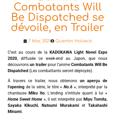
Combatants Will
Be Dispatched se
dévoile, en Trailer
7 Mar, 2021
Quentin Holveck
C’est au cours de la
KADOKAWA Light Novel Expo
2020
, diffusée ce week-end au Japon, que nous
découvrons
un trailer
pour l’anime
Combatants Will Be
Dispatched
(Les combattants seront déployés).
À travers ce trailer, nous obtenons
un aperçu de
l’opening
de la série, le titre
« No.6 »
, interprété par la
chanteuse
Miku Ito
. L’ending s’intitule quant à lui
«
Home Sweet Home »
, il est interprété par
Miyu Tomita
,
Sayaka Kikuchi
,
Natsumi Murakami
et
Takah
ashi
Minami
.