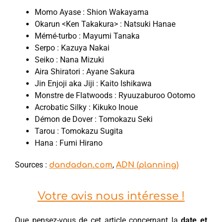
Momo ​Ayase : Shion Wakayama
Okarun <Ken Takakura> : Natsuki Hanae
Mémé-turbo : Mayumi Tanaka
Serpo : Kazuya Nakai
Seiko : Nana Mizuki
Aira Shiratori : Ayane Sakura
Jin Enjoji aka Jiji : Kaito Ishikawa
Monstre de Flatwoods : Ryuuzaburoo Ootomo
Acrobatic Silky : Kikuko Inoue
Démon de Dover : Tomokazu Seki
Tarou : Tomokazu Sugita
Hana : Fumi Hirano
Sources :
,
dandadan.com
ADN (planning)
Votre avis nous intéresse !
Que pensez-vous de cet article concernant la
date et