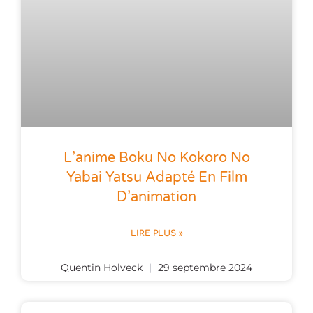
L’anime Boku No Kokoro No
Yabai Yatsu Adapté En Film
D’animation
LIRE PLUS »
Quentin Holveck
29 septembre 2024