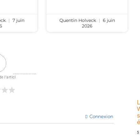
eck
7 juin
Quentin Holveck
6 juin
6
2026
e l'articl
L
W
s
Connexion
5