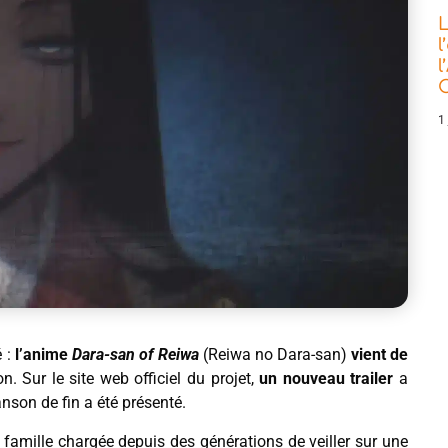
L
l
l
C
1 
é :
l’anime
Dara-san of Reiwa
(Reiwa no Dara-san)
vient de
n. Sur le site web officiel du projet,
un nouveau trailer
a
anson de fin a été présenté.
 famille chargée depuis des générations de veiller sur une