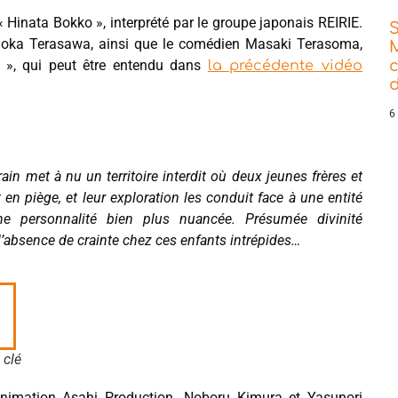
 Hinata Bokko », interprété par le groupe japonais REIRIE.
ka Terasawa, ainsi que le comédien Masaki Terasoma,
 », qui peut être entendu dans
la précédente vidéo
d
6
in met à nu un territoire interdit où deux jeunes frères et
 en piège, et leur exploration les conduit face à une entité
 une personnalité bien plus nuancée. Présumée divinité
l’absence de crainte chez ces enfants intrépides…
 clé
animation Asahi Production. Noboru Kimura et Yasunori