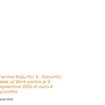
’anime Kaiju No. 8 : Narumi’s
eek at Work sortira le 5
eptembre 2026 et aura 4
épisodes
 août 2026