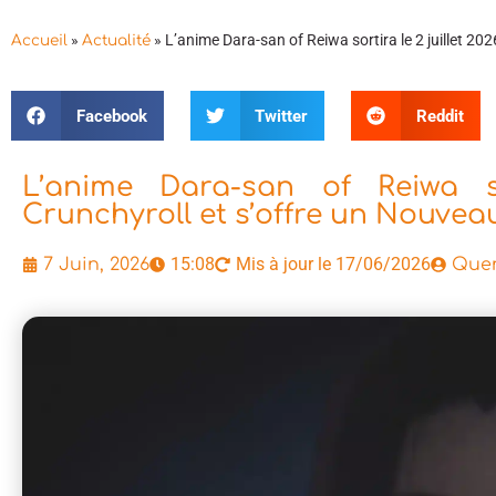
»
»
L’anime Dara-san of Reiwa sortira le 2 juillet 202
Accueil
Actualité
Facebook
Twitter
Reddit
L’anime Dara-san of Reiwa so
Crunchyroll et s’offre un Nouveau
15:08
Mis à jour le 17/06/2026
7 Juin, 2026
Quen