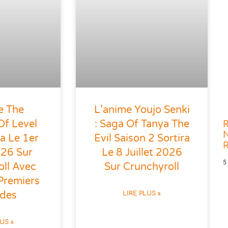
e The
L’anime Youjo Senki
Of Level
: Saga Of Tanya The
R
N
a Le 1er
Evil Saison 2 Sortira
026 Sur
Le 8 Juillet 2026
5
oll Avec
Sur Crunchyroll
Premiers
odes
LIRE PLUS »
LUS »