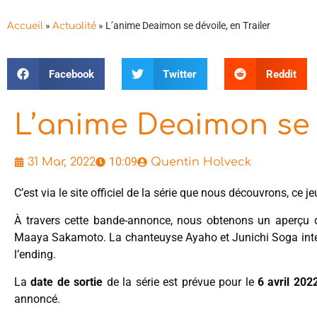
»
»
L’anime Deaimon se dévoile, en Trailer
Accueil
Actualité
Facebook
Twitter
Reddit
L’anime Deaimon se d
10:09
31 Mar, 2022
Quentin Holveck
C’est via le site officiel de la série que nous découvrons, ce j
À travers cette bande-annonce, nous obtenons un aperçu de 
Maaya Sakamoto. La chanteuyse Ayaho et Junichi Soga interp
l’ending.
La
date de sortie
de la série est prévue pour le
6 avril 202
annoncé.