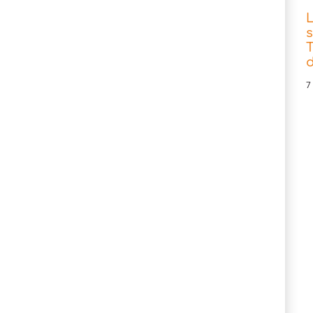
s
T
d
7