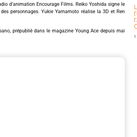
studio d’animation Encourage Films. Reiko Yoshida signe le
L
gn des personnages. Yukie Yamamoto réalise la 3D et Ren
l
l
C
ano, prépublié dans le magazine Young Ace depuis mai
1 