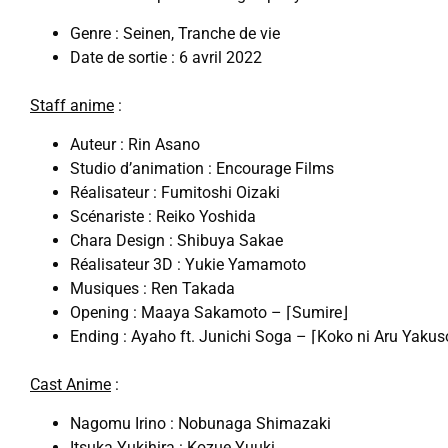
Genre : Seinen, Tranche de vie
Date de sortie : 6 avril 2022
Staff anime
:
Auteur : Rin Asano
Studio d’animation : Encourage Films
Réalisateur : Fumitoshi Oizaki
Scénariste : Reiko Yoshida
Chara Design : Shibuya Sakae
Réalisateur 3D : Yukie Yamamoto
Musiques : Ren Takada
Opening : Maaya Sakamoto – ⌈Sumire⌋
Ending : Ayaho ft. Junichi Soga – ⌈Koko ni Aru Yakus
Cast Anime
:
Nagomu Irino : Nobunaga Shimazaki
Itsuka Yukihira : Kozue Yuuki