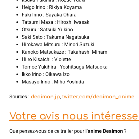
Heigo Irino : Rikiya Koyama
Fuki Irino : Sayaka Ohara
Tatsumi Masa : Hiroshi Iwasaki
Otsuru : Satsuki Yukino
Saki Seto : Takuma Nagatsuka
Hirokawa Mitsuru : Minori Suzuki
Kanoko Matsukaze : Takahashi Minami
Hiiro Kisaichi : Violette
Tomoe Yukihira : Yoshitsugu Matsuoka
Ikko Irino : Oikawa Izo
Masayo Irino : Miho Yoshida
Sources :
,
deaimon.jp
twitter.com/deaimon_anime
Votre avis nous intéresse 
Que pensez-vous de ce trailer pour
l’anime Deaimon
?