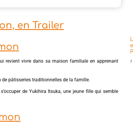
n, en Trailer
L
imon
e
P
i revient vivre dans sa maison familiale en apprenant
7
de pâtisseries traditionnelles de la famille.
 s’occuper de Yukihira Itsuka, une jeune fille qui semble
…
imon