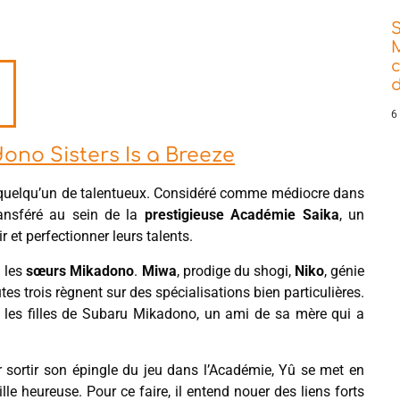
d
6
ono Sisters Is a Breeze
e quelqu’un de talentueux. Considéré comme médiocre dans
transféré au sein de la
prestigieuse Académie Saika
, un
et perfectionner leurs talents.
: les
sœurs Mikadono
.
Miwa
, prodige du shogi,
Niko
, génie
utes trois règnent sur des spécialisations bien particulières.
t les filles de Subaru Mikadono, un ami de sa mère qui a
r sortir son épingle du jeu dans l’Académie, Yû se met en
lle heureuse. Pour ce faire, il entend nouer des liens forts