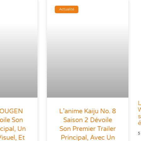
Actualité
L
W
 TOUGEN
L’anime Kaiju No. 8
s
oile Son
Saison 2 Dévoile
ncipal, Un
Son Premier Trailer
5
suel, Et
Principal, Avec Un