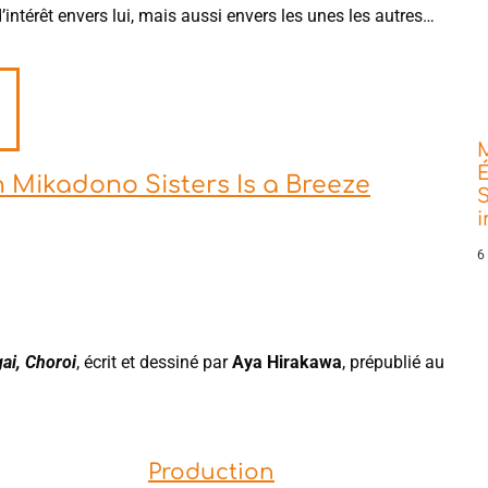
’intérêt envers lui, mais aussi envers les unes les autres…
É
th Mikadono Sisters Is a Breeze
S
6
ai, Choroi
, écrit et dessiné par
Aya Hirakawa
, prépublié au
Production