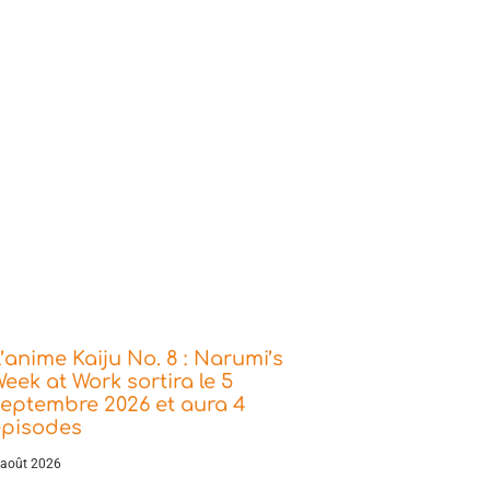
’anime Kaiju No. 8 : Narumi’s
eek at Work sortira le 5
eptembre 2026 et aura 4
épisodes
 août 2026