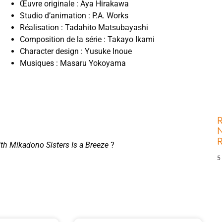
Œuvre originale : Aya Hirakawa
Studio d’animation : P.A. Works
Réalisation : Tadahito Matsubayashi
Composition de la série : Takayo Ikami
Character design : Yusuke Inoue
Musiques : Masaru Yokoyama
R
N
th Mikadono Sisters Is a Breeze
?
5