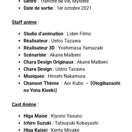
Genre
: Tranche de vie, Mystère
Date de sortie
: 1er octobre 2021
Staff anime
:
Studio d’animation
: Liden Films
Réalisateur
: Ushio Tazawa
Réalisateur 3D
: Yoshimasa Yamazaki
Scénariste
: Akane Malbeni
Chara Design Originaux
: Akane Malbeni
Chara Design
: Ushio Tazawa
Musiques
: Hiroshi Nakamura
Chanson Thème
: Aoi Kubo –
⌈Otogibanashi
no Yona Kiseki⌋
Cast Anime
:
Higa Maise
: Kiyono Yasuno
Ichiro Suzuki
: Tatsuyuki Kobayashi
Higa Kaisei
: Kenta Miyake