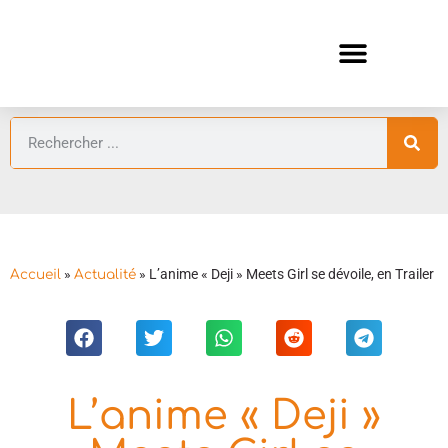
ANIMES AUTOMNE 2026 🍁
GUIDES ANIMES
»
»
L’anime « Deji » Meets Girl se dévoile, en Trailer
Accueil
Actualité
L’anime « Deji »