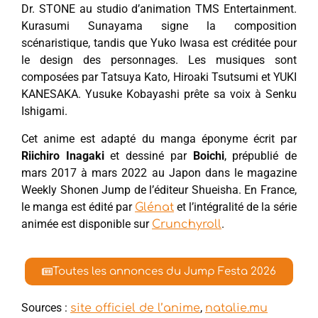
Dr. STONE au studio d’animation TMS Entertainment.
Kurasumi Sunayama signe la composition
scénaristique, tandis que Yuko Iwasa est créditée pour
le design des personnages. Les musiques sont
composées par Tatsuya Kato, Hiroaki Tsutsumi et YUKI
KANESAKA. Yusuke Kobayashi prête sa voix à Senku
Ishigami.
Cet anime est adapté du manga éponyme écrit par
Riichiro Inagaki
et dessiné par
Boichi
, prépublié de
mars 2017 à mars 2022 au Japon dans le magazine
Weekly Shonen Jump de l’éditeur Shueisha. En France,
le manga est édité par
et l’intégralité de la série
Glénat
animée est disponible sur
.
Crunchyroll
Toutes les annonces du Jump Festa 2026
Sources :
,
site officiel de l’anime
natalie.mu