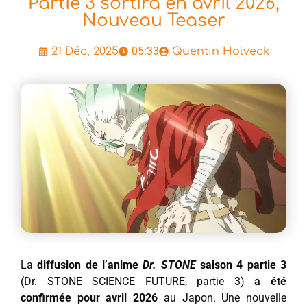
Partie 3 sortira en avril 2026,
Nouveau Teaser
05:33
21 Déc, 2025
Quentin Holveck
La
diffusion de l’anime
Dr. STONE
saison 4 partie 3
(Dr. STONE SCIENCE FUTURE, partie 3)
a été
confirmée pour avril 2026
au Japon. Une nouvelle