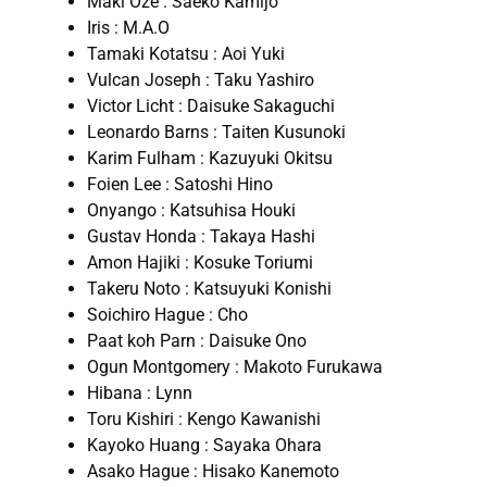
Maki Oze : Saeko Kamijo
Iris : M.A.O
Tamaki Kotatsu : Aoi Yuki
Vulcan Joseph : Taku Yashiro
Victor Licht : Daisuke Sakaguchi
Leonardo Barns : Taiten Kusunoki
Karim Fulham : Kazuyuki Okitsu
Foien Lee : Satoshi Hino
Onyango : Katsuhisa Houki
Gustav Honda : Takaya Hashi
Amon Hajiki : Kosuke Toriumi
Takeru Noto : Katsuyuki Konishi
Soichiro Hague : Cho
Paat koh Parn : Daisuke Ono
Ogun Montgomery : Makoto Furukawa
Hibana : Lynn
Toru Kishiri : Kengo Kawanishi
Kayoko Huang : Sayaka Ohara
Asako Hague : Hisako Kanemoto