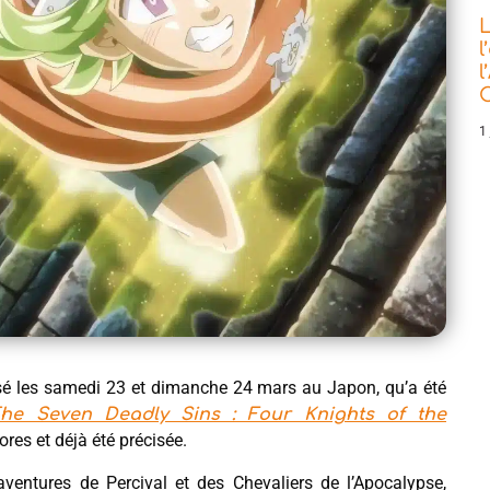
L
l
l
C
1 
sé les samedi 23 et dimanche 24 mars au Japon, qu’a été
he Seven Deadly Sins : Four Knights of the
ores et déjà été précisée.
aventures de Percival et des Chevaliers de l’Apocalypse,