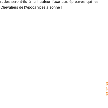
rades seront-ils à la hauteur face aux épreuves qui les
 Chevaliers de l’Apocalypse a sonné !
R
N
5