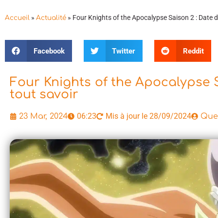
»
»
Four Knights of the Apocalypse Saison 2 : Date de 
Accueil
Actualité
Facebook
Twitter
Reddit
Four Knights of the Apocalypse Sa
tout savoir
06:23
Mis à jour le 28/09/2024
23 Mar, 2024
Que