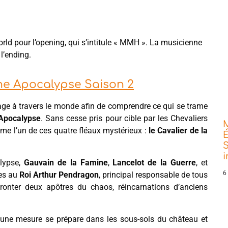
ld pour l’opening, qui s’intitule « MMH ». La musicienne
l’ending.
the Apocalypse Saison 2
ge à travers le monde afin de comprendre ce qui se trame
’Apocalypse
. Sans cesse pris pour cible par les Chevaliers
me l’un de ces quatre fléaux mystérieux :
le Cavalier de la
É
S
alypse,
Gauvain de la Famine
,
Lancelot de la Guerre
, et
6
tes au
Roi Arthur Pendragon
, principal responsable de tous
fronter deux apôtres du chaos, réincarnations d’anciens
 mesure se prépare dans les sous-sols du château et