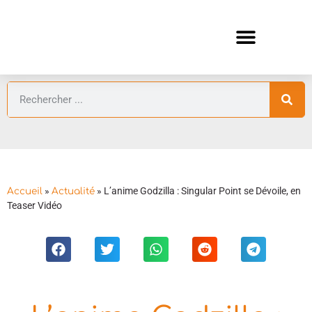
ANIMES AUTOMNE 2026 🍁
GUIDES ANIMES
»
»
L’anime Godzilla : Singular Point se Dévoile, en
Accueil
Actualité
Teaser Vidéo