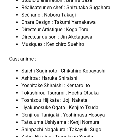
Studio d’animation : Brain’s Base
Réalisateur en chef : Shizutaka Sugahara
Scénario : Noboru Takagi
Chara Design : Takumi Yamakawa
Directeur Artistique : Koga Toru
Directeur du son : Jin Aketagawa
Musiques : Kenichiro Suehiro
Cast anime
:
Saichi Sugimoto : Chikahiro Kobayashi
Ashirpa : Haruka Shiraishi
Yoshitake Shiraishi : Kentaro Ito
Tokushirou Tsurumi : Hochu Otsuka
Toshizou Hijikata : Joji Nakata
Hyakunosuke Ogata : Kenjiro Tsuda
Genjirou Tanigaki : Yoshimasa Hosoya
Tatsuuma Ushiyama : Kenji Nomura
Shinpachi Nagakura : Takayuki Sugo
Kohei Nikaido : Tomokazu Sugita