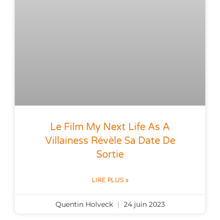
Le Film My Next Life As A
Villainess Révèle Sa Date De
Sortie
LIRE PLUS »
Quentin Holveck
24 juin 2023