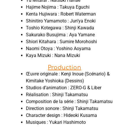
Yu Mitarai : Natsuki Hanae
Hajime Nojima : Takuya Eguchi
Kenta Hujiwara : Robert Waterman
Shinitiro Yamamoto : Jun’ya Enoki
Toshio Kotegawa : Shinji Kawada
Sakurako Busujima : Aya Yamane
Shiori Kitahara : Sumire Morohoshi
Naomi Otoya : Yoshino Aoyama
Kaya Mizuki : Nana Mizuki
Production
Œuvre originale : Kenji Inoue (Scénario) &
Kimitake Yoshioka (Dessins)
Studios d’animation : ZERO-G & Liber
Réalisation : Shinji Takamatsu
Composition de la série : Shinji Takamatsu
Direction sonore : Shinji Takamatsu
Character design : Hideoki Kusama
Musiques : Yukari Hashimoto