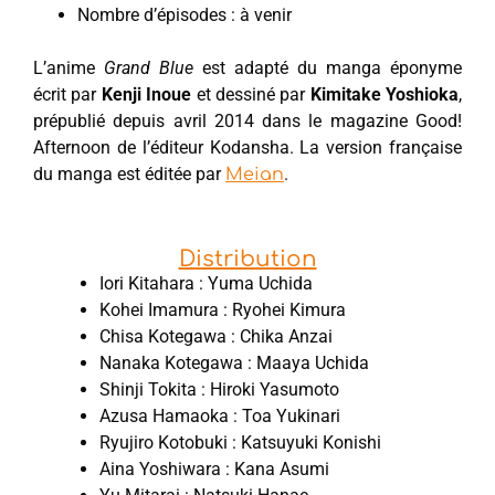
Nombre d’épisodes : à venir
L’anime
Grand Blue
est adapté du manga éponyme
écrit par
Kenji Inoue
et dessiné par
Kimitake Yoshioka
,
prépublié depuis avril 2014 dans le magazine Good!
Afternoon de l’éditeur Kodansha. La version française
du manga est éditée par
.
Meian
Distribution
Iori Kitahara : Yuma Uchida
Kohei Imamura : Ryohei Kimura
Chisa Kotegawa : Chika Anzai
Nanaka Kotegawa : Maaya Uchida
Shinji Tokita : Hiroki Yasumoto
Azusa Hamaoka : Toa Yukinari
Ryujiro Kotobuki : Katsuyuki Konishi
Aina Yoshiwara : Kana Asumi