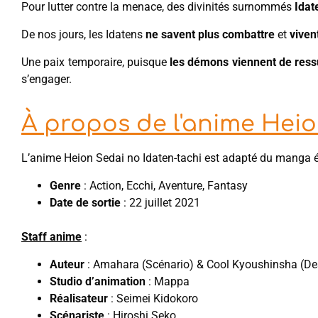
Pour lutter contre la menace, des divinités surnommés
Idat
De nos jours, les Idatens
ne savent plus combattre
et
viven
Une paix temporaire, puisque
les démons viennent de ress
s’engager.
À propos de l'anime Heio
L’anime Heion Sedai no Idaten-tachi est adapté du mang
Genre
: Action, Ecchi, Aventure, Fantasy
Date de sortie
: 22 juillet 2021
Staff anime
:
Auteur
: Amahara (Scénario) & Cool Kyoushinsha (De
Studio d’animation
: Mappa
Réalisateur
: Seimei Kidokoro
Scénariste
: Hiroshi Seko