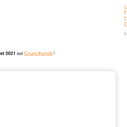
L
l
l
C
1 
llet 2021
sur
!
Crunchyroll