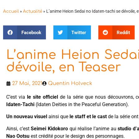
»
»
L’anime Heion Sedai no Idaten-tachi se dévoile, 
Accueil
Actualité
Facebook
Twitter
Reddit
L’anime Heion Sedai
dévoile, en Teaser
27 Mai, 2021
Quentin Holveck
C’est via
le site officiel
de la série que nous découvrons, c
Idaten-Tachi
(Idaten Deities in the Peaceful Generation).
Un nouveau visuel
ainsi que
le staff et le cast
de la série ont
Ainsi, c’est
Seimei Kidokoro
qui réalise l’anime au
studio d
Nao Ootsu
est crédité pour le design des personnages.