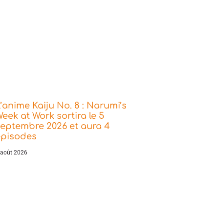
’anime Kaiju No. 8 : Narumi’s
eek at Work sortira le 5
eptembre 2026 et aura 4
épisodes
 août 2026