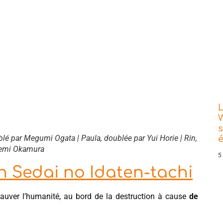
L
W
s
ublé par Megumi Ogata | Paula, doublée par Yui Horie | Rin,
kemi Okamura
5
n Sedai no Idaten-tachi
auver l’humanité, au bord de la destruction à cause
de