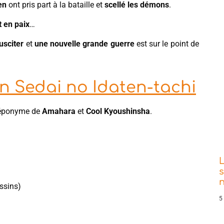
en
ont pris part à la bataille et
scellé les démons
.
t en paix
…
usciter
et
une nouvelle grande guerre
est sur le point de
n Sedai no Idaten-tachi
a éponyme de
Amahara
et
Cool Kyoushinsha
.
s
ssins)
5