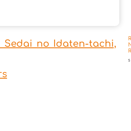
R
 Sedai no Idaten-tachi,
N
5
rs