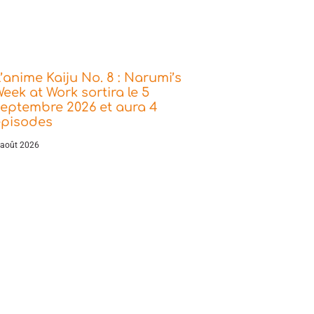
’anime Kaiju No. 8 : Narumi’s
eek at Work sortira le 5
eptembre 2026 et aura 4
épisodes
 août 2026