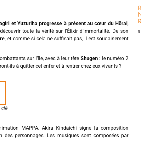
R
N
giri et Yuzuriha progresse à présent au cœur du Hōrai
,
couvrir toute la vérité sur l’Élixir d’immortalité. De son
5
ire
, et comme si cela ne suffisait pas, il est soudainement
battants sur l’île, avec à leur tête
Shugen
: le numéro 2
nt-ils à quitter cet enfer et à rentrer chez eux vivants ?
 clé
animation MAPPA. Akira Kindaichi signe la composition
esign des personnages. Les musiques sont composées par