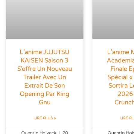
L’anime JUJUTSU
L’anime 
KAISEN Saison 3
Academia
S’offre Un Nouveau
Finale É
Trailer Avec Un
Spécial «
Extrait De Son
Sortira L
Opening Par King
2026
Gnu
Crunch
LIRE PLUS »
LIRE P
Quentin Holveck
20
Quentin Ho