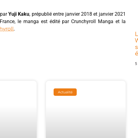
é par
Yuji Kaku
, prépublié entre janvier 2018 et janvier 2021
 France, le manga est édité par Crunchyroll Manga et la
.
hyroll
L
W
s
5
Actualité