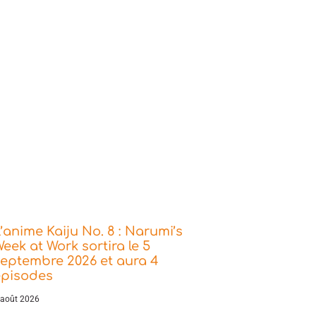
’anime Kaiju No. 8 : Narumi’s
eek at Work sortira le 5
eptembre 2026 et aura 4
épisodes
 août 2026