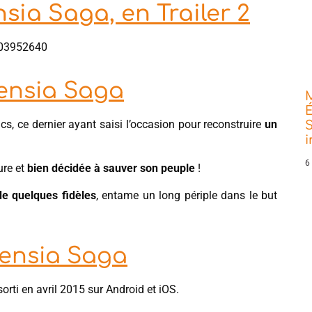
sia Saga, en Trailer 2
403952640
tensia Saga
É
cs, ce dernier ayant saisi l’occasion pour reconstruire
un
S
6
ure et
bien décidée à sauver son peuple
!
 quelques fidèles
, entame un long périple dans le but
tensia Saga
orti en avril 2015 sur Android et iOS.