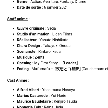
Genre
: Action, Aventure, Fantasy, Drame
Date de sortie
: 6 janvier 2021
Staff anime
:
Œuvre originale
: Sega
Studio d’animation
: Liden Films
Réalisateur
: Yasuto Nishikata
Chara Design
: Takayuki Onoda
Scénariste
: Rintaro Ikeda
Musique
: Zenta
Opening
: My First Story –
⌈Leader⌋
Ending
: Mafumafu –
⌈夜想と白昼夢⌋
(Cauchemars et 
Cast Anime
:
Alfred Albert
: Yoshimasa Hosoya
Marius Casterede
: Yui Horie
Maurice Baudelaire
: Kenjiro Tsuda
Nonnoria Foly
: Reina Ueda