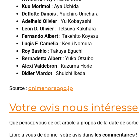
Kuu Morimol
: Aya Uchida
Deflotte Danois
: Yuichiro Umehara
Adelheid Olivier
: Yu Kobayashi
Leon D. Olivier
: Tetsuya Kakihara
Fernando Albert
: Takehito Koyasu
Lugis F. Camelia
: Kenji Nomura
Roy Bashlo
: Takuya Eguchi
Bernadetta Albert
: Yuka Otsubo
Alexi Valdebron
: Kazuma Horie
Didier Viardot
: Shuichi Ikeda
Source :
animehorsaga.jp
Votre avis nous intéresse 
Que pensez-vous de cet article à propos de la date de sorti
Libre à vous de donner votre avis dans
les commentaires
!