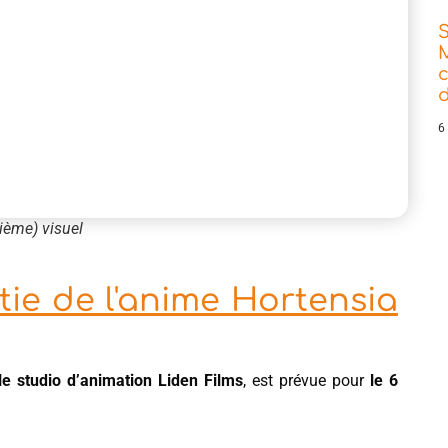
d
6
ième) visuel
tie de l'anime Hortensia
le studio d’animation Liden Films
, est prévue pour
le 6