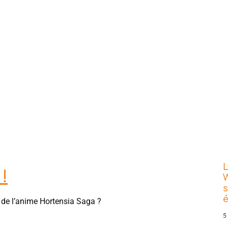
L
!
W
s
e de l’anime Hortensia Saga ?
5