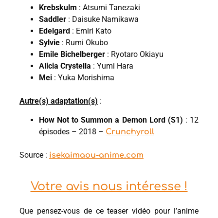
Krebskulm
: Atsumi Tanezaki
Saddler
: Daisuke Namikawa
Edelgard
: Emiri Kato
Sylvie
: Rumi Okubo
Emile Bichelberger
: Ryotaro Okiayu
Alicia Crystella
: Yumi Hara
Mei
: Yuka Morishima
Autre(s) adaptation(s)
:
How Not to Summon a Demon Lord (S1)
: 12
épisodes – 2018 –
Crunchyroll
Source :
isekaimaou-anime.com
Votre avis nous intéresse !
Que pensez-vous de ce teaser vidéo pour l’anime