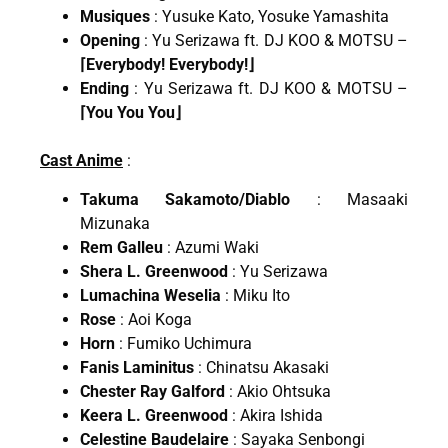
Musiques
: Yusuke Kato, Yosuke Yamashita
Opening
: Yu Serizawa ft. DJ KOO & MOTSU –
⌈Everybody! Everybody!⌋
Ending
: Yu Serizawa ft. DJ KOO & MOTSU –
⌈You You You⌋
Cast Anime
:
Takuma Sakamoto/Diablo
: Masaaki
Mizunaka
Rem Galleu
: Azumi Waki
Shera L. Greenwood
: Yu Serizawa
Lumachina Weselia
: Miku Ito
Rose
: Aoi Koga
Horn
: Fumiko Uchimura
Fanis Laminitus
: Chinatsu Akasaki
Chester Ray Galford
: Akio Ohtsuka
Keera L. Greenwood
: Akira Ishida
Celestine Baudelaire
: Sayaka Senbongi