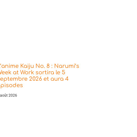
’anime Kaiju No. 8 : Narumi’s
eek at Work sortira le 5
eptembre 2026 et aura 4
épisodes
 août 2026