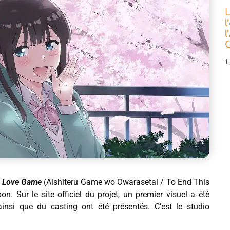
L
l
l
C
1 
s Love Game
(Aishiteru Game wo Owarasetai / To End This
n. Sur le site officiel du projet, un premier visuel a été
insi que du casting ont été présentés. C’est le studio