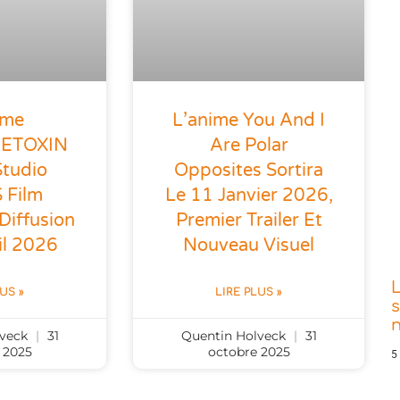
ime
L’anime You And I
ETOXIN
Are Polar
Studio
Opposites Sortira
 Film
Le 11 Janvier 2026,
Diffusion
Premier Trailer Et
il 2026
Nouveau Visuel
LUS »
LIRE PLUS »
s
lveck
31
Quentin Holveck
31
 2025
octobre 2025
5