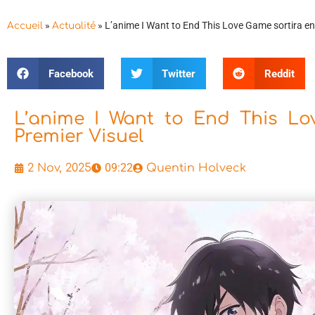
»
»
L’anime I Want to End This Love Game sortira en 
Accueil
Actualité
Facebook
Twitter
Reddit
L’anime I Want to End This Lov
Premier Visuel
09:22
2 Nov, 2025
Quentin Holveck