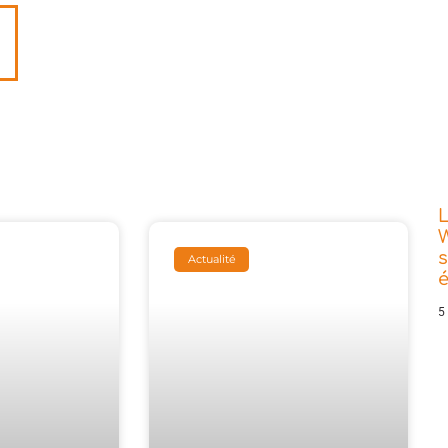
L
W
s
Actualité
5