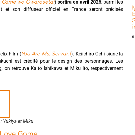
)
sortira en avril 2026
, parmi les
u Game wo Owarasetai
et son diffuseur officiel en France seront précisés
É
S
6
elix Film (
). Keiichiro Ochi signe la
You Are Ms. Servant
Fukuchi est crédité pour le design des personnages. Les
 on retrouve Kaito Ishikawa et Miku Ito, respectivement
 : Yukiya et Miku
s Love Game