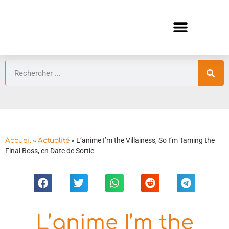
ANIMES AUTOMNE 2026 🍁
GUIDES ANIMES
»
»
L’anime I’m the Villainess, So I’m Taming the
Accueil
Actualité
Final Boss, en Date de Sortie
L’anime I’m the