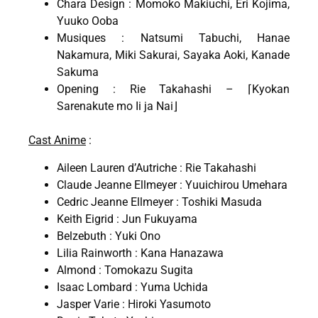
Chara Design : Momoko Makiuchi, Eri Kojima,
Yuuko Ooba
Musiques : Natsumi Tabuchi, Hanae
Nakamura, Miki Sakurai, Sayaka Aoki, Kanade
Sakuma
Opening : Rie Takahashi – ⌈Kyokan
Sarenakute mo Ii ja Nai⌋
Cast Anime
:
Aileen Lauren d’Autriche : Rie Takahashi
Claude Jeanne Ellmeyer : Yuuichirou Umehara
Cedric Jeanne Ellmeyer : Toshiki Masuda
Keith Eigrid : Jun Fukuyama
Belzebuth : Yuki Ono
Lilia Rainworth : Kana Hanazawa
Almond : Tomokazu Sugita
Isaac Lombard : Yuma Uchida
Jasper Varie : Hiroki Yasumoto