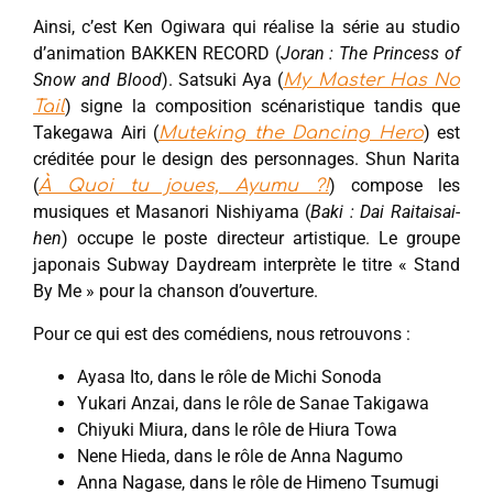
Ainsi, c’est Ken Ogiwara qui réalise la série au studio
d’animation BAKKEN RECORD (
Joran : The Princess of
Snow and Blood
). Satsuki Aya (
My Master Has No
) signe la composition scénaristique tandis que
Tail
Takegawa Airi (
) est
Muteking the Dancing Hero
créditée pour le design des personnages. Shun Narita
(
) compose les
À Quoi tu joues, Ayumu ?!
musiques et Masanori Nishiyama (
Baki : Dai Raitaisai-
hen
) occupe le poste directeur artistique. Le groupe
japonais Subway Daydream interprète le titre « Stand
By Me » pour la chanson d’ouverture.
Pour ce qui est des comédiens, nous retrouvons :
Ayasa Ito, dans le rôle de Michi Sonoda
Yukari Anzai, dans le rôle de Sanae Takigawa
Chiyuki Miura, dans le rôle de Hiura Towa
Nene Hieda, dans le rôle de Anna Nagumo
Anna Nagase, dans le rôle de Himeno Tsumugi