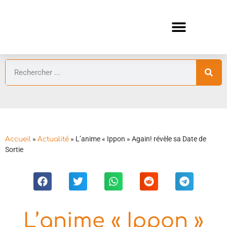
ANIMES AUTOMNE 2026 🍁
GUIDES ANIMES
»
»
L’anime « Ippon » Again! révèle sa Date de
Accueil
Actualité
Sortie
L’anime « Ippon »