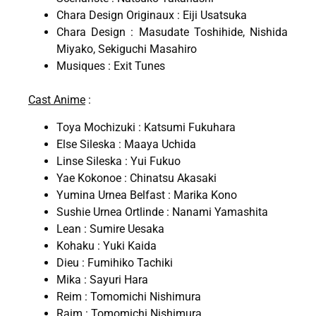
Chara Design Originaux : Eiji Usatsuka
Chara Design : Masudate Toshihide, Nishida
Miyako, Sekiguchi Masahiro
Musiques : Exit Tunes
Cast Anime
:
Toya Mochizuki : Katsumi Fukuhara
Else Sileska : Maaya Uchida
Linse Sileska : Yui Fukuo
Yae Kokonoe : Chinatsu Akasaki
Yumina Urnea Belfast : Marika Kono
Sushie Urnea Ortlinde : Nanami Yamashita
Lean : Sumire Uesaka
Kohaku : Yuki Kaida
Dieu : Fumihiko Tachiki
Mika : Sayuri Hara
Reim : Tomomichi Nishimura
Raim : Tomomichi Nishimura