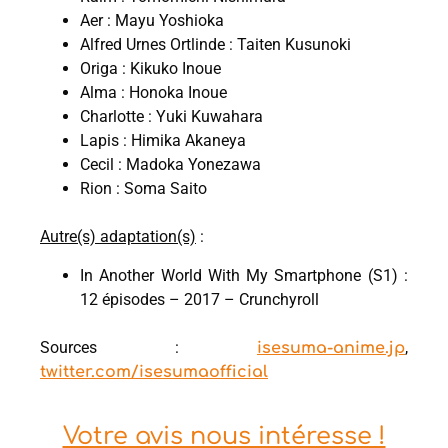
Aer : Mayu Yoshioka
Alfred Urnes Ortlinde : Taiten Kusunoki
Origa : Kikuko Inoue
Alma : Honoka Inoue
Charlotte : Yuki Kuwahara
Lapis : Himika Akaneya
Cecil : Madoka Yonezawa
Rion : Soma Saito
Autre(s) adaptation(s)
:
In Another World With My Smartphone (S1) :
12 épisodes – 2017 – Crunchyroll
Sources :
,
isesuma-anime.jp
twitter.com/isesumaofficial
Votre avis nous intéresse !