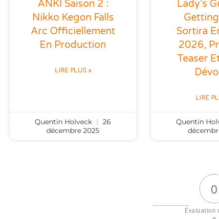
ANKI Saison 2 :
Lady’s G
Nikko Kegon Falls
Gettin
Arc Officiellement
Sortira En
En Production
2026, P
Teaser Et
Dévoi
LIRE PLUS »
LIRE P
Quentin Holveck
26
Quentin Ho
décembre 2025
décembr
0
Évaluation d
e