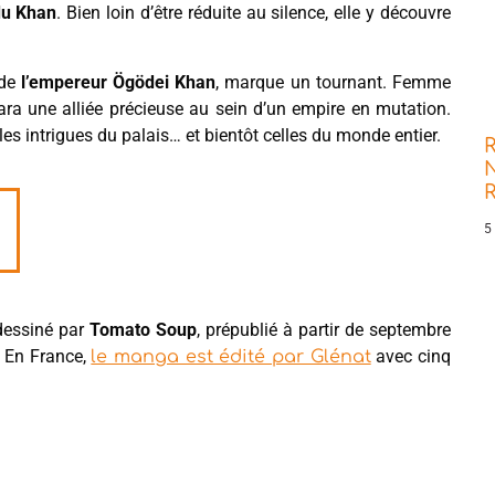
du Khan
. Bien loin d’être réduite au silence, elle y découvre
 de
l’empereur Ögödei Khan
, marque un tournant. Femme
ara une alliée précieuse au sein d’un empire en mutation.
es intrigues du palais… et bientôt celles du monde entier.
R
N
5
t dessiné par
Tomato Soup
, prépublié à partir de septembre
. En France,
avec cinq
le manga est édité par Glénat