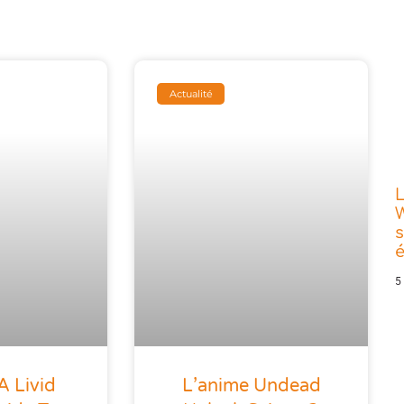
Actualité
L
W
s
5
A Livid
L’anime Undead