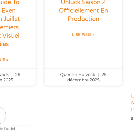
uide To
Unluck Saison 2
g Even
Officiellement En
 Juillet
Production
remiers
 Visuel
LIRE PLUS »
lés
LUS »
lveck
26
Quentin Holveck
25
e 2025
décembre 2025
s
5
e l'articl