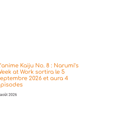
’anime Kaiju No. 8 : Narumi’s
eek at Work sortira le 5
eptembre 2026 et aura 4
épisodes
 août 2026