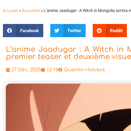
»
»
L’anime Jaadugar : A Witch in Mongolia sortira en
Accueil
Actualité
Facebook
Twitter
Reddit
L’anime Jaadugar : A Witch in Mo
premier teaser et deuxième visue
12:10
27 Déc, 2025
Quentin Holveck