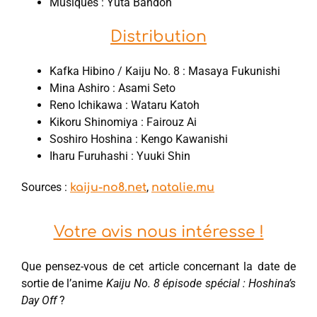
Musiques : Yuta Bandoh
Distribution
Kafka Hibino / Kaiju No. 8 : Masaya Fukunishi
Mina Ashiro : Asami Seto
Reno Ichikawa : Wataru Katoh
Kikoru Shinomiya : Fairouz Ai
Soshiro Hoshina : Kengo Kawanishi
Iharu Furuhashi : Yuuki Shin
Sources :
,
kaiju-no8.net
natalie.mu
Votre avis nous intéresse !
Que pensez-vous de cet article concernant la date de
sortie de l’anime
Kaiju No. 8 épisode spécial : Hoshina’s
Day Off
?