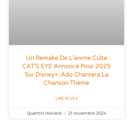
Un Remake De L’anime Culte
CAT’S EYE Annoncé Pour 2025
Sur Disney+, Ado Chantera La
Chanson Thème
LIRE PLUS »
Quentin Holveck
21 novembre 2024