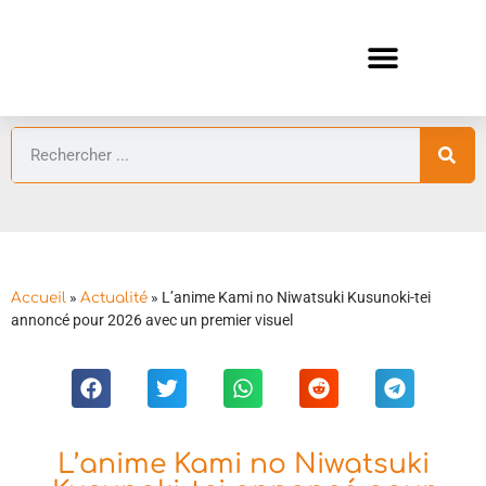
ANIMES AUTOMNE 2026 🍁
GUIDES ANIMES
»
»
L’anime Kami no Niwatsuki Kusunoki-tei
Accueil
Actualité
annoncé pour 2026 avec un premier visuel
L’anime Kami no Niwatsuki