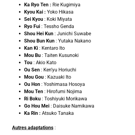
Ka Ryo Ten :
Rie Kugimiya
Kyou Kai :
Yoko Hikasa
Sei Kyou
: Koki Miyata
Ryo Fui
: Tessho Genda
Shou Hei Kun
: Junichi Suwabe
Shou Bun Kun
: Yutaka Nakano
Kan Ki
: Kentaro Ito
Mou Bu
: Taiten Kusunoki
Tou
: Akio Kato
Ou Sen
: Ken’yu Horiuchi
Mou Gou
: Kazuaki Ito
Ou Hon
: Yoshimasa Hosoya
Mou Ten
: Hirofumi Nojima
Ri Boku
: Toshiyuki Morikawa
Go Hou Mei
: Daisuke Namikawa
Ka Rin :
Atsuko Tanaka
Autres adaptations
: