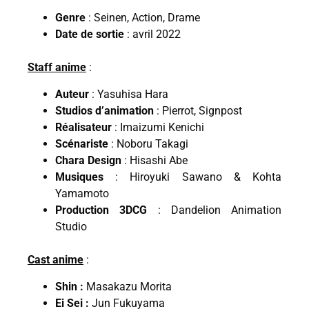
Genre
: Seinen, Action, Drame
Date de sortie
: avril 2022
Staff anim
e
:
Auteur
: Yasuhisa Hara
Studios d’animation
: Pierrot, Signpost
Réalisateur
: Imaizumi Kenichi
Scénariste
: Noboru Takagi
Chara Design
: Hisashi Abe
Musiques
: Hiroyuki Sawano & Kohta
Yamamoto
Production 3DCG
: Dandelion Animation
Studio
Cast anime
:
Shin :
Masakazu Morita
Ei Sei :
Jun Fukuyama