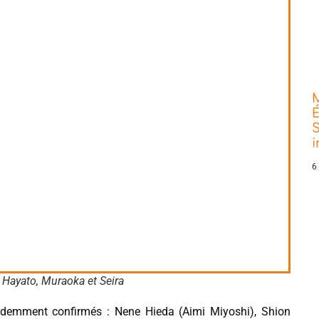
É
S
6
 Hayato, Muraoka et Seira
cédemment confirmés : Nene Hieda (Aimi Miyoshi), Shion