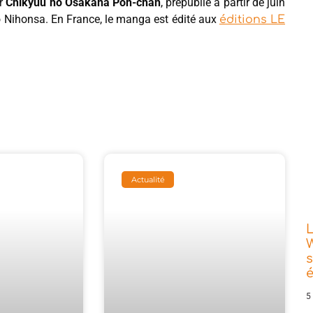
ar
Chikyuu no Osakana Pon-chan
, prépublié à partir de juin
o Nihonsa. En France, le manga est édité aux
éditions LE
Actualité
L
W
s
5