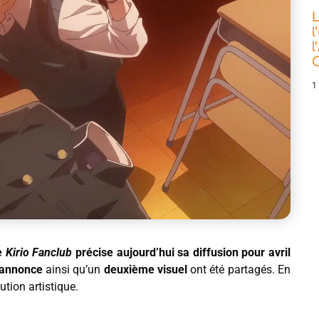
L
l
l
C
1 
e
Kirio Fanclub
précise aujourd’hui sa diffusion pour avril
-annonce
ainsi qu’un
deuxième visuel
ont été partagés. En
tion artistique.