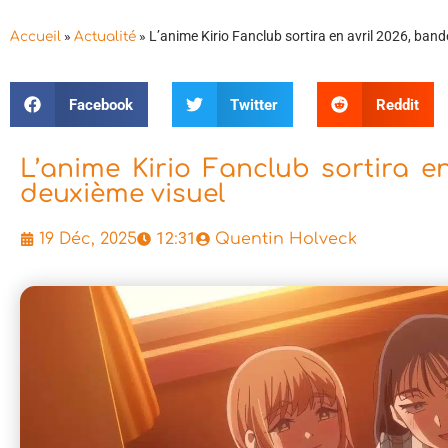
»
»
L’anime Kirio Fanclub sortira en avril 2026, ban
Accueil
Actualité
Facebook
Twitter
Reddit
L’anime Kirio Fanclub sortira e
deuxième visuel
12:31
19 Déc, 2025
Quentin Holveck