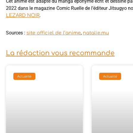
Cet anime est adapté du manga éponyme écrit et dessiné p
2022 dans le magazine Comic Ruelle de l’éditeur Jitsugyo n
.
LEZARD NOIR
Sources :
,
site officiel de l’anime
natalie.mu
La rédaction vous recommande
Actualité
Actualité