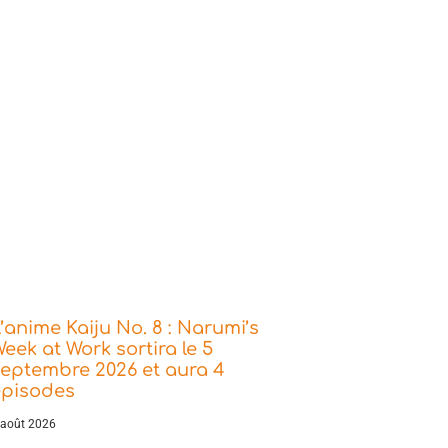
’anime Kaiju No. 8 : Narumi’s
eek at Work sortira le 5
eptembre 2026 et aura 4
épisodes
 août 2026