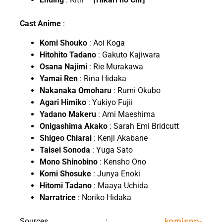
Cast Anime
:
Komi Shouko
: Aoi Koga
Hitohito Tadano
: Gakuto Kajiwara
Osana Najimi
: Rie Murakawa
Yamai Ren
: Rina Hidaka
Nakanaka Omoharu
: Rumi Okubo
Agari Himiko
: Yukiyo Fujii
Yadano Makeru
: Ami Maeshima
Onigashima Akako
: Sarah Emi Bridcutt
Shigeo Chiarai
: Kenji Akabane
Taisei Sonoda
: Yuga Sato
Mono Shinobino
: Kensho Ono
Komi Shosuke
: Junya Enoki
Hitomi Tadano
: Maaya Uchida
Narratrice
: Noriko Hidaka
Sources :
komisan-