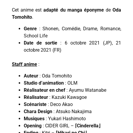
Cet anime est
adapté du manga éponyme
de
Oda
Tomohito
.
Genre
: Shonen, Comédie, Drame, Romance,
School Life
Date de sortie
: 6 octobre 2021 (JP), 21
octobre 2021 (FR)
Staff anime
:
Auteur
: Oda Tomohito
Studio d’animation
: OLM
Réalisateur
en chef
: Ayumu Watanabe
Réalisateur
: Kazuki Kawagoe
Scénariste
: Deco Akao
Chara Design
: Atsuko Nakajima
Musiques
: Yukari Hashimoto
Opening
: CIDER GIRL –
⌈Cinderella⌋
Ending
: Kitri –
⌈Hikari no Chi⌋