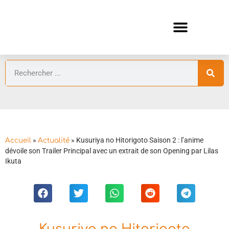
ANIMES AUTOMNE 2026 🍁
GUIDES ANIMES
»
»
Kusuriya no Hitorigoto Saison 2 : l’anime
Accueil
Actualité
dévoile son Trailer Principal avec un extrait de son Opening par Lilas
Ikuta
Kusuriya no Hitorigoto