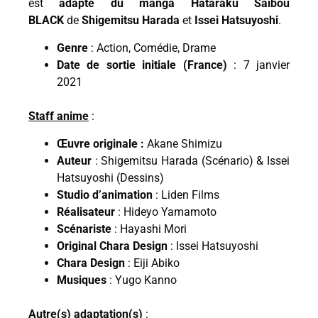
est
adapté du manga Hataraku Saibou
BLACK
de
Shigemitsu Harada
et
Issei Hatsuyoshi
.
Genre
: Action, Comédie, Drame
Date de sortie initiale (France)
: 7 janvier
2021
Staff anime
:
Œuvre originale :
Akane Shimizu
Auteur
: Shigemitsu Harada (Scénario) & Issei
Hatsuyoshi (Dessins)
Studio d’animation
: Liden Films
Réalisateur
: Hideyo Yamamoto
Scénariste
: Hayashi Mori
Original Chara Design
: Issei Hatsuyoshi
Chara Design
: Eiji Abiko
Musiques
: Yugo Kanno
Autre(s) adaptation(s)
: