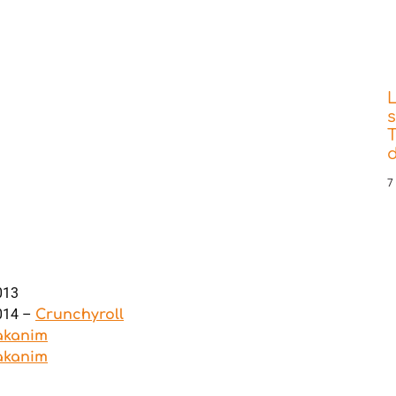
s
T
d
7
013
2014 –
Crunchyroll
akanim
akanim