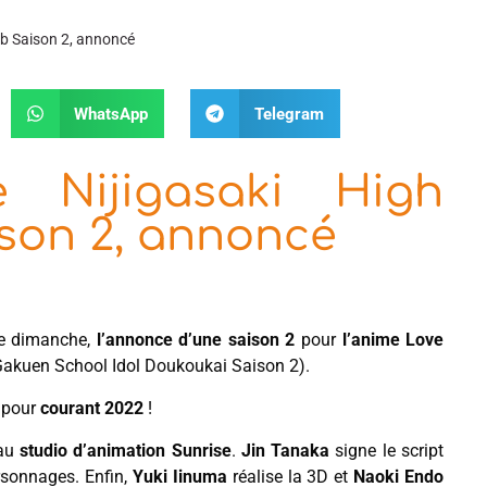
ub Saison 2, annoncé
WhatsApp
Telegram
e Nijigasaki High
ison 2, annoncé
e dimanche,
l’annonce d’une saison 2
pour
l’anime Love
 Gakuen School Idol Doukoukai Saison 2).
e pour
courant 2022
!
 au
studio d’animation Sunrise
.
Jin Tanaka
signe le script
rsonnages. Enfin,
Yuki Iinuma
réalise la 3D et
Naoki Endo