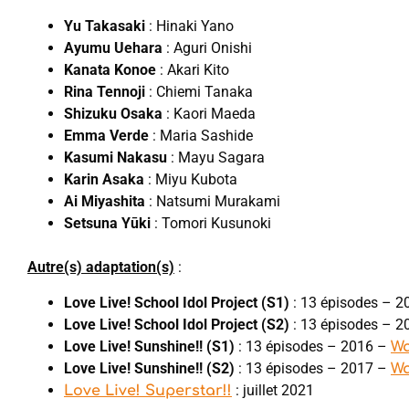
Yu Takasaki
: Hinaki Yano
Ayumu Uehara
: Aguri Onishi
Kanata Konoe
: Akari Kito
Rina Tennoji
: Chiemi Tanaka
Shizuku Osaka
: Kaori Maeda
Emma Verde
: Maria Sashide
Kasumi Nakasu
: Mayu Sagara
Karin Asaka
: Miyu Kubota
Ai Miyashita
: Natsumi Murakami
Setsuna Yūki
: Tomori Kusunoki
Autre(s) adaptation(s)
:
Love Live! School Idol Project (S1)
: 13 épisodes – 2
Love Live! School Idol Project (S2)
: 13 épisodes – 
Love Live! Sunshine!! (S1)
: 13 épisodes – 2016 –
W
Love Live! Sunshine!! (S2)
: 13 épisodes – 2017 –
W
: juillet 2021
Love Live! Superstar!!