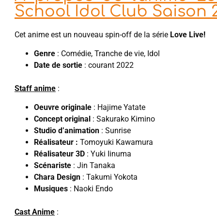
School Idol Club Saison 
Cet anime est un nouveau spin-off de la série
Love Live!
Genre
: Comédie, Tranche de vie, Idol
Date de sortie
: courant 2022
Staff anime
:
Oeuvre originale
: Hajime Yatate
Concept original
: Sakurako Kimino
Studio d’animation
: Sunrise
Réalisateur :
Tomoyuki Kawamura
Réalisateur 3D
: Yuki Iinuma
Scénariste
: Jin Tanaka
Chara Design
: Takumi Yokota
Musiques
: Naoki Endo
Cast Anime
: