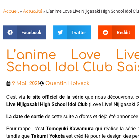
»
»
L’anime Love Live Nijigasaki High School Idol Cl
Accueil
Actualité
Facebook
Twitter
Reddit
L’anime Love Liv
School Idol Club Sa
9 Mai, 2021
Quentin Holveck
C’est via
le site officiel de la série
que nous découvrons, c
Live Nijigasaki High School Idol Club
(Love Live! Nijigasaki
La date de sortie
de cette suite a d’ores et déjà été annoncé
Pour rappel, c’est
Tomoyuki Kawamura
qui réalise la série
tandis que
Takumi Yokota
est crédité pour le design des pe