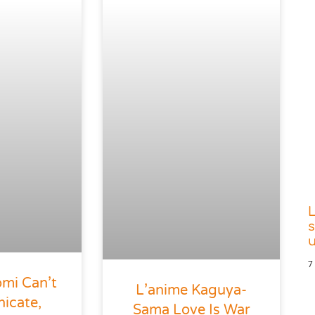
L
s
7
omi Can’t
L’anime Kaguya-
icate,
Sama Love Is War