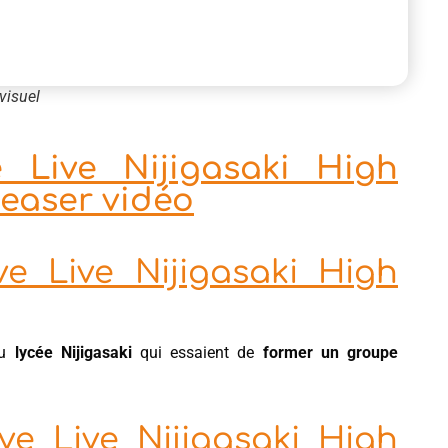
visuel
 Live Nijigasaki High
 teaser vidéo
e Live Nijigasaki High
u
lycée Nijigasaki
qui essaient de
former un groupe
e Live Nijigasaki High