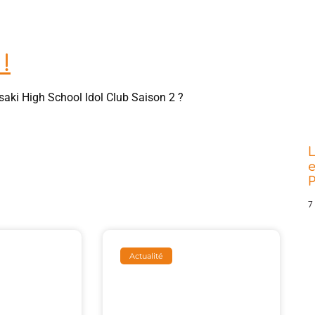
!
saki High School Idol Club Saison 2 ?
L
e
P
7
Actualité