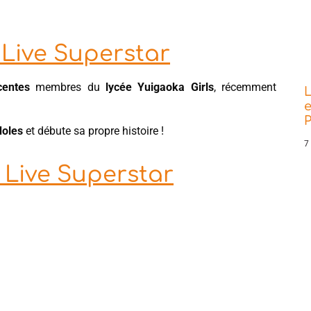
 Live Superstar
centes
membres du
lycée Yuigaoka Girls
, récemment
L
e
P
doles
et débute sa propre histoire !
7
 Live Superstar