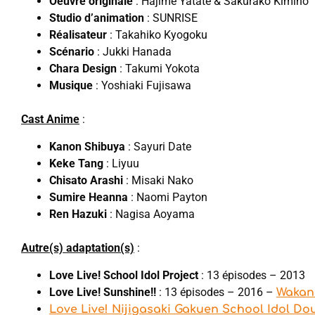
Oeuvre originale
: Hajime Yatate & Sakurako Kimino
Studio d’animation
: SUNRISE
Réalisateur
: Takahiko Kyogoku
Scénario
: Jukki Hanada
Chara Design
: Takumi Yokota
Musique
: Yoshiaki Fujisawa
Cast Anime
:
Kanon Shibuya
: Sayuri Date
Keke Tang
: Liyuu
Chisato Arashi
: Misaki Nako
Sumire Heanna
: Naomi Payton
Ren Hazuki
: Nagisa Aoyama
Autre(s) adaptation(s)
:
Love Live! School Idol Project
: 13 épisodes – 2013
Love Live! Sunshine!!
: 13 épisodes – 2016 –
Wakan
Love Live! Nijigasaki Gakuen School Idol Do