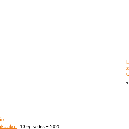
L
s
7
im
: 13 épisodes – 2020
ukoukai