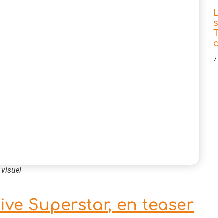
s
T
d
7
visuel
ive Superstar, en teaser