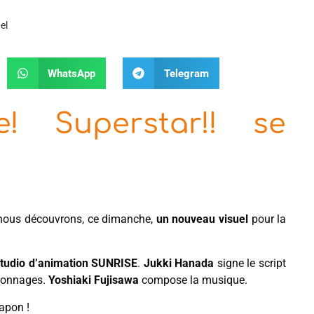
el
WhatsApp
Telegram
e! Superstar!! se
nous découvrons, ce dimanche,
un nouveau visuel
pour la
tudio d’animation SUNRISE
.
Jukki Hanada
signe le script
rsonnages.
Yoshiaki Fujisawa
compose la musique.
apon !