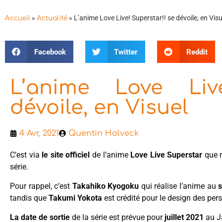
»
»
L’anime Love Live! Superstar!! se dévoile, en Visu
Accueil
Actualité
Facebook
Twitter
Reddit
L’anime Love Liv
dévoile, en Visuel
4 Avr, 2021
Quentin Holveck
C’est via
le site officiel
de l’anime
Love Live Superstar
que 
série.
Pour rappel, c’est
Takahiko Kyogoku
qui réalise l’anime au
s
tandis que
Takumi Yokota
est crédité pour le design des pe
La date de sortie
de la série est prévue pour
juillet 2021
au J