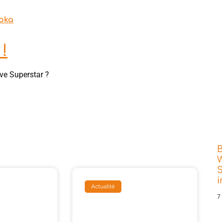
aoka
!
ve Superstar ?
W
S
Actualité
7