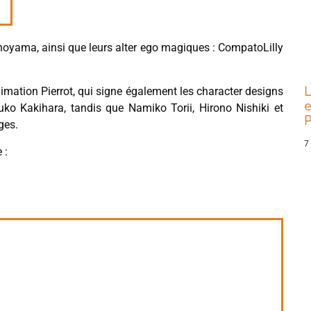
noyama, ainsi que leurs alter ego magiques : CompatoLilly
nimation Pierrot, qui signe également les character designs
L
e
uko Kakihara, tandis que Namiko Torii, Hirono Nishiki et
P
ges.
7
 :