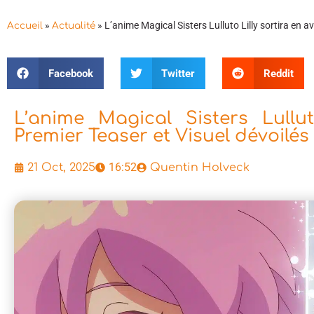
»
»
L’anime Magical Sisters Lulluto Lilly sortira en av
Accueil
Actualité
Facebook
Twitter
Reddit
L’anime Magical Sisters Lullut
Premier Teaser et Visuel dévoilés
16:52
21 Oct, 2025
Quentin Holveck