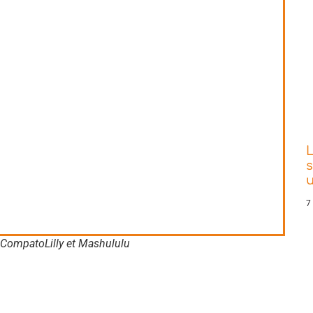
L
s
7
, CompatoLilly et Mashululu