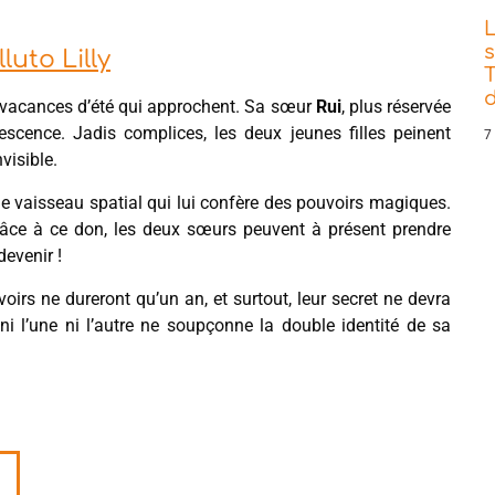
s
uto Lilly
T
d
es vacances d’été qui approchent. Sa sœur
Rui
, plus réservée
lescence. Jadis complices, les deux jeunes filles peinent
7
visible.
nge vaisseau spatial qui lui confère des pouvoirs magiques.
Grâce à ce don, les deux sœurs peuvent à présent prendre
devenir !
voirs ne dureront qu’un an, et surtout, leur secret ne devra
 ni l’une ni l’autre ne soupçonne la double identité de sa