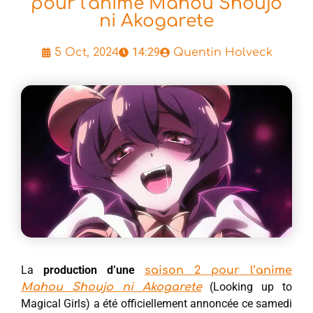
pour l’anime Mahou Shoujo
ni Akogarete
14:29
5 Oct, 2024
Quentin Holveck
La
production d’une
saison 2 pour l’anime
(Looking up to
Mahou Shoujo ni Akogarete
Magical Girls) a été officiellement annoncée ce samedi