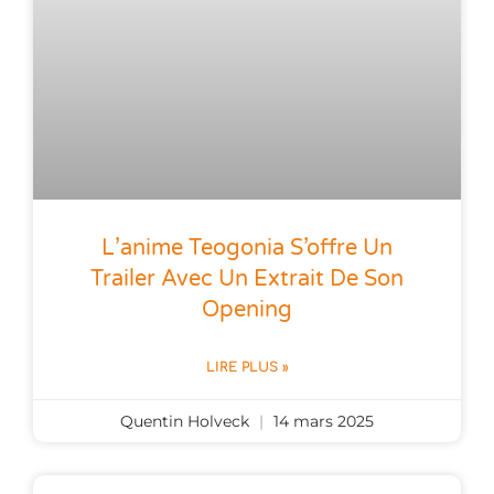
L’anime Teogonia S’offre Un
Trailer Avec Un Extrait De Son
Opening
LIRE PLUS »
Quentin Holveck
14 mars 2025