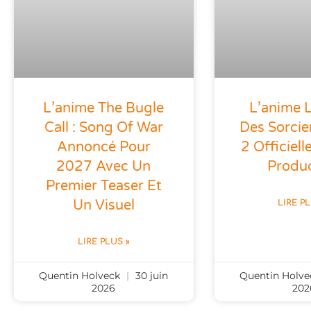
L’anime The Bugle
L’anime L
Call : Song Of War
Des Sorcie
Annoncé Pour
2 Officiel
2027 Avec Un
Produ
Premier Teaser Et
Un Visuel
LIRE P
LIRE PLUS »
Quentin Holveck
30 juin
Quentin Holv
2026
202