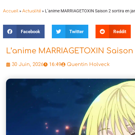
»
»
L’anime MARRIAGETOXIN Saison 2 sortira en ja
Accueil
Actualité
Facebook
Twitter
Reddit
L’anime MARRIAGETOXIN Saison 2 
16:49
30 Juin, 2026
Quentin Holveck