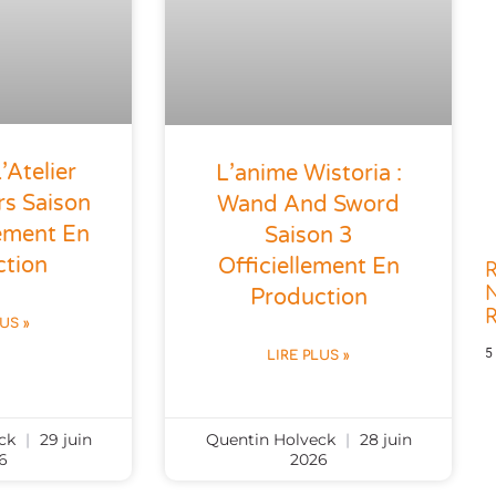
’Atelier
L’anime Wistoria :
rs Saison
Wand And Sword
lement En
Saison 3
ction
Officiellement En
R
N
Production
LUS »
5
LIRE PLUS »
eck
29 juin
Quentin Holveck
28 juin
6
2026