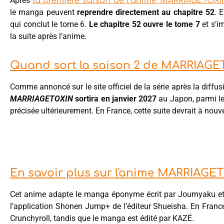
Après
la première saison de l’anime
MARRIAGETOXI
le manga peuvent
reprendre directement au chapitre 52
. 
qui conclut le tome 6.
Le chapitre 52 ouvre le tome 7
et s’i
la suite après l’anime.
Quand sort la saison 2 de MARRIAGE
Comme annoncé sur le site officiel de la série après la diffusi
MARRIAGETOXIN
sortira en janvier 2027
au Japon, parmi le
précisée ultérieurement. En France, cette suite devrait à nouv
En savoir plus sur l'anime MARRIAGE
Cet anime adapte le manga éponyme écrit par Joumyaku et d
l’application Shonen Jump+ de l’éditeur Shueisha. En France
Crunchyroll, tandis que le manga est édité par KAZÉ.