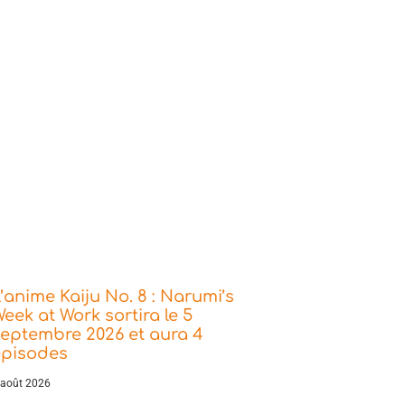
’anime Kaiju No. 8 : Narumi’s
eek at Work sortira le 5
eptembre 2026 et aura 4
épisodes
 août 2026