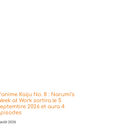
’anime Kaiju No. 8 : Narumi’s
eek at Work sortira le 5
eptembre 2026 et aura 4
épisodes
 août 2026