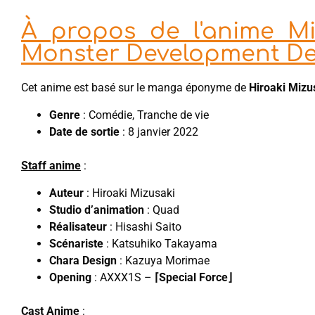
À propos de l'anime M
Monster Development D
Cet anime est basé sur le manga éponyme de
Hiroaki Mizu
Genre
: Comédie, Tranche de vie
Date de sortie
: 8 janvier 2022
Staff anime
:
Auteur
: Hiroaki Mizusaki
Studio d’animation
: Quad
Réalisateur
: Hisashi Saito
Scénariste
: Katsuhiko Takayama
Chara Design
: Kazuya Morimae
Opening
: AXXX1S –
⌈Special Force⌋
Cast Anime
: