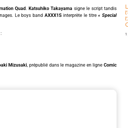
L
imation Quad
.
Katsuhiko Takayama
signe le script tandis
l
onnages. Le boys band
AXXX1S
interprète le titre
« Special
l
C
:
1 
oaki Mizusaki
, prépublié dans le magazine en ligne
Comic