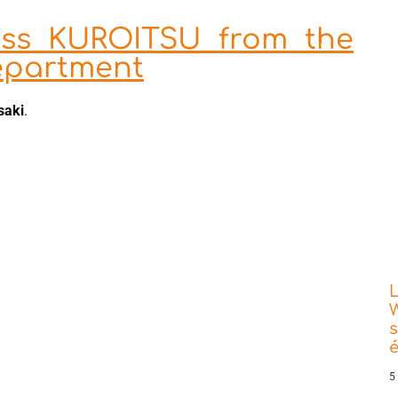
iss KUROITSU from the
epartment
saki
.
L
W
s
5