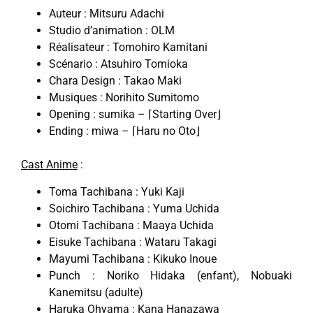
Auteur : Mitsuru Adachi
Studio d’animation : OLM
Réalisateur : Tomohiro Kamitani
Scénario : Atsuhiro Tomioka
Chara Design : Takao Maki
Musiques : Norihito Sumitomo
Opening : sumika – ⌈Starting Over⌋
Ending : miwa – ⌈Haru no Oto⌋
Cast Anime
:
Toma Tachibana : Yuki Kaji
Soichiro Tachibana : Yuma Uchida
Otomi Tachibana : Maaya Uchida
Eisuke Tachibana : Wataru Takagi
Mayumi Tachibana : Kikuko Inoue
Punch : Noriko Hidaka (enfant), Nobuaki
Kanemitsu (adulte)
Haruka Ohyama : Kana Hanazawa