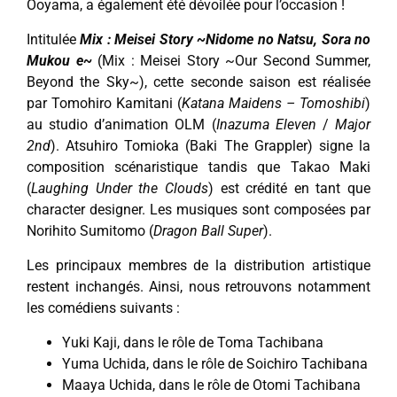
Ooyama, a également été dévoilée pour l’occasion !
Intitulée
Mix : Meisei Story ~Nidome no Natsu, Sora no
Mukou e~
(Mix : Meisei Story ~Our Second Summer,
Beyond the Sky~), cette seconde saison est réalisée
par Tomohiro Kamitani (
Katana Maidens – Tomoshibi
)
au studio d’animation OLM (
Inazuma Eleven
/
Major
2nd
). Atsuhiro Tomioka (Baki The Grappler) signe la
composition scénaristique tandis que Takao Maki
(
Laughing Under the Clouds
) est crédité en tant que
character designer. Les musiques sont composées par
Norihito Sumitomo (
Dragon Ball Super
).
Les principaux membres de la distribution artistique
restent inchangés. Ainsi, nous retrouvons notamment
les comédiens suivants :
Yuki Kaji, dans le rôle de Toma Tachibana
Yuma Uchida, dans le rôle de Soichiro Tachibana
Maaya Uchida, dans le rôle de Otomi Tachibana