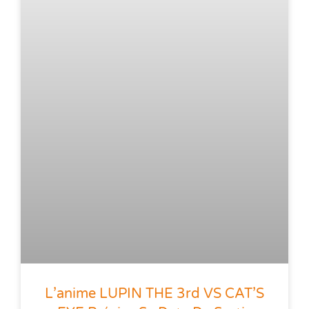
L’anime LUPIN THE 3rd VS CAT’S