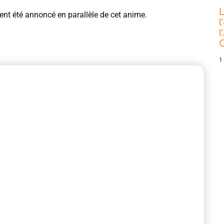
L
nt été annoncé en parallèle de cet anime.
l
l
C
1 