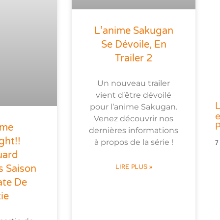
L’anime Sakugan
Se Dévoile, En
Trailer 2
Un nouveau trailer
vient d’être dévoilé
L
pour l’anime Sakugan.
e
Venez découvrir nos
ime
P
dernières informations
ght!!
à propos de la série !
7
uard
s Saison
LIRE PLUS »
ate De
ie