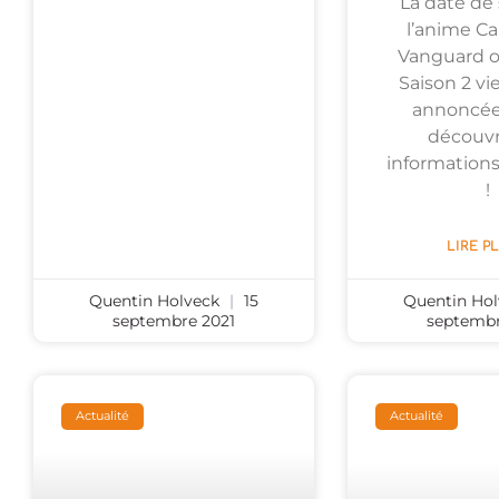
La date de 
l’anime Ca
Vanguard o
Saison 2 vi
annoncée
découvr
informations
!
LIRE P
Quentin Holveck
15
Quentin Ho
septembre 2021
septembr
Actualité
Actualité