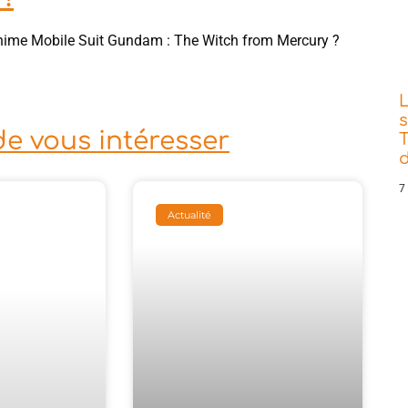
’anime Mobile Suit Gundam : The Witch from Mercury ?
s
de vous intéresser
T
d
7
Actualité