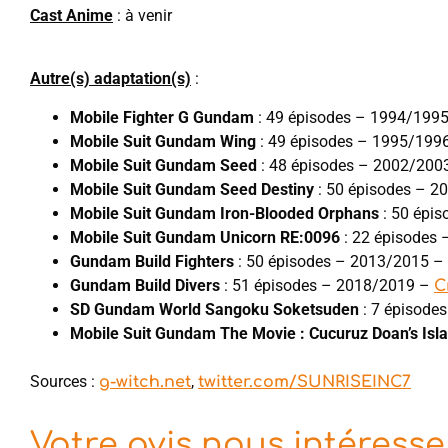
Cast Anime
: à venir
Autre(s) adaptation(s)
:
Mobile Fighter G Gundam
: 49 épisodes – 1994/199
Mobile Suit Gundam Wing
: 49 épisodes – 1995/199
Mobile Suit Gundam Seed
: 48 épisodes – 2002/200
Mobile Suit Gundam Seed Destiny
: 50 épisodes – 
Mobile Suit Gundam Iron-Blooded Orphans
: 50 épi
Mobile Suit Gundam Unicorn RE:0096
: 22 épisodes
Gundam Build Fighters
: 50 épisodes – 2013/2015 –
Gundam Build Divers
: 51 épisodes – 2018/2019 –
C
SD Gundam World Sangoku Soketsuden
: 7 épisode
Mobile Suit Gundam The Movie : Cucuruz Doan’s Isl
Sources :
,
g-witch.net
twitter.com/SUNRISEINC7
Votre avis nous intéresse 