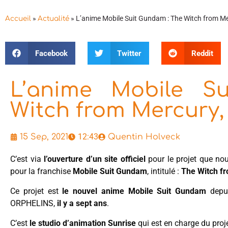
»
»
L’anime Mobile Suit Gundam : The Witch from M
Accueil
Actualité
Facebook
Twitter
Reddit
L’anime Mobile S
Witch from Mercury
12:43
15 Sep, 2021
Quentin Holveck
C’est via
l’ouverture d’un site officiel
pour le projet que no
pour la franchise
Mobile Suit Gundam
, intitulé :
The Witch f
Ce projet est
le nouvel anime Mobile Suit Gundam
depui
ORPHELINS,
il y a sept ans
.
C’est
le studio d’animation Sunrise
qui est en charge du proje