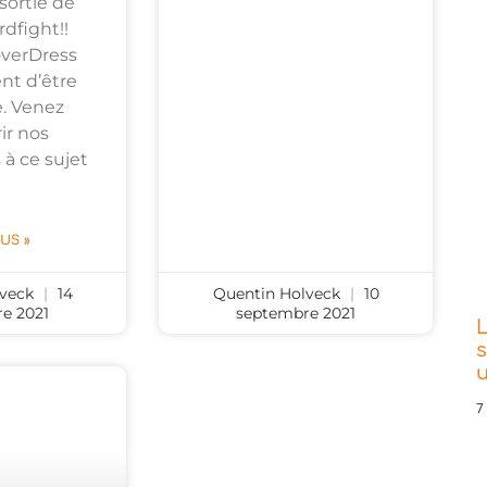
sortie de
rdfight!!
verDress
ent d’être
. Venez
ir nos
 à ce sujet
LUS »
lveck
14
Quentin Holveck
10
e 2021
septembre 2021
L
s
7