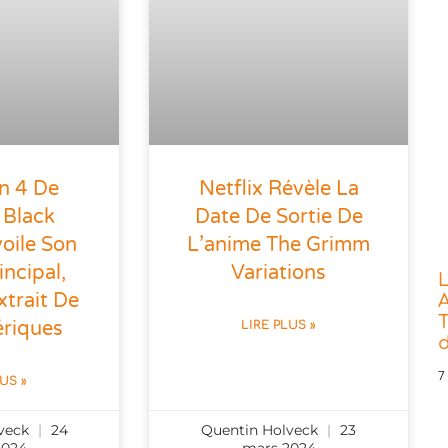
n 4 De
Netflix Révèle La
 Black
Date De Sortie De
oile Son
L’anime The Grimm
incipal,
Variations
L
trait De
A
T
ériques
LIRE PLUS »
7
LUS »
lveck
24
Quentin Holveck
23