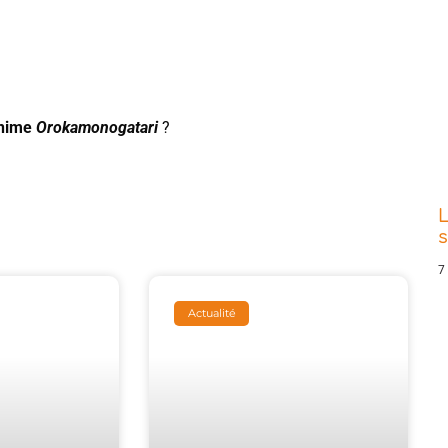
anime
Orokamonogatari
?
L
s
7
Actualité