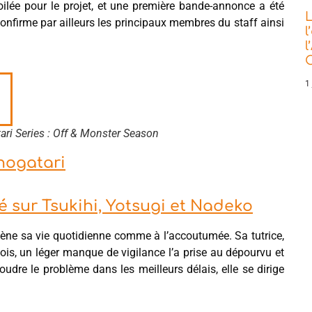
oilée pour le projet, et une première bande-annonce a été
L
 confirme par ailleurs les principaux membres du staff ainsi
l
l
C
1 
ri Series : Off & Monster Season
nogatari
é sur Tsukihi, Yotsugi et Nadeko
ne sa vie quotidienne comme à l’accoutumée. Sa tutrice,
efois, un léger manque de vigilance l’a prise au dépourvu et
oudre le problème dans les meilleurs délais, elle se dirige