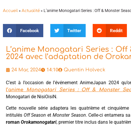
»
»
L’anime Monogatari Series : Off & Monster Sea
Accueil
Actualité
Facebook
Twitter
Reddit
L’anime Monogatari Series : Of
2024 avec l’adaptation de Orok
14:10
24 Mar, 2024
Quentin Holveck
C’est à l’occasion de l’événement AnimeJapan 2024 qu’on
l’anime
Monogatari Series : Off & Monster Se
Monogatari de NisiOisiN.
Cette nouvelle série adaptera les quatrième et cinquièm
intitulés
Off Season
et
Monster Season
. Celle-ci entamera s
roman
Orokamonogatari
, premier titre inclus dans le quatriè