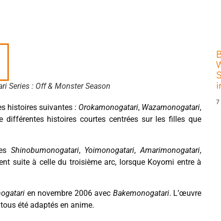
W
S
ri Series : Off & Monster Season
7
s histoires suivantes :
Orokamonogatari
,
Wazamonogatari
,
e différentes histoires courtes centrées sur les filles que
ées
Shinobumonogatari
,
Yoimonogatari
,
Amarimonogatari
,
ement suite à celle du troisième arc, lorsque Koyomi entre à
ogatari
en novembre 2006 avec
Bakemonogatari
. L’œuvre
nt tous été adaptés en anime.