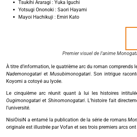
Tsukihi Araragi : Yuka Iguchi
Yotsugi Ononoki : Saori Hayami
Mayoi Hachikuji : Emiri Kato
Premier visuel de l'anime Monogata
À titre d’information, le quatrième arc du roman comprends le
Nademonogatari
et
Musubimonogatari
. Son intrigue racont
Koyomi a cotoyé au lycée.
Le cinquième arc réunit quant à lui les histoires intitul
Ougimonogatari
et
Shinomonogatari
. L’histoire fait direct
l’université.
NisiOisiN a entamé la publication de la série de romans
Mon
originale est illustrée par Vofan et ses trois premiers arcs o