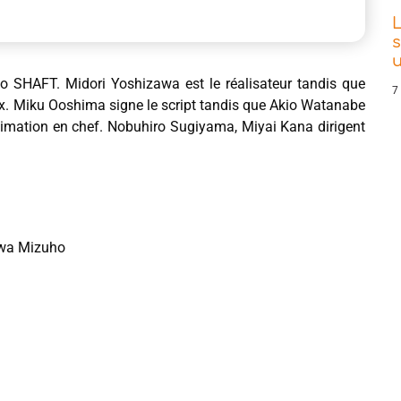
L
s
dio SHAFT. Midori Yoshizawa est le réalisateur tandis que
7
ux. Miku Ooshima signe le script tandis que Akio Watanabe
’animation en chef. Nobuhiro Sugiyama, Miyai Kana dirigent
kawa Mizuho