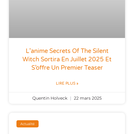
L’anime Secrets Of The Silent
Witch Sortira En Juillet 2025 Et
S’offre Un Premier Teaser
LIRE PLUS »
Quentin Holveck
22 mars 2025
Actualité