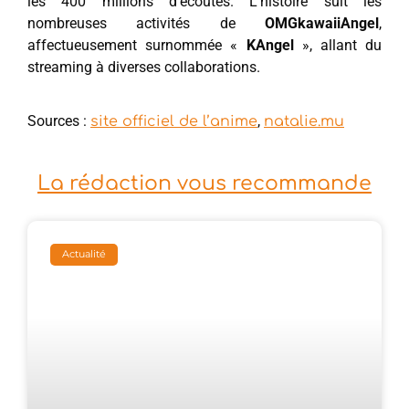
les 400 millions d’écoutes. L’histoire suit les
nombreuses activités de
OMGkawaiiAngel
,
affectueusement surnommée «
KAngel
», allant du
streaming à diverses collaborations.
Sources :
,
site officiel de l’anime
natalie.mu
La rédaction vous recommande
Actualité