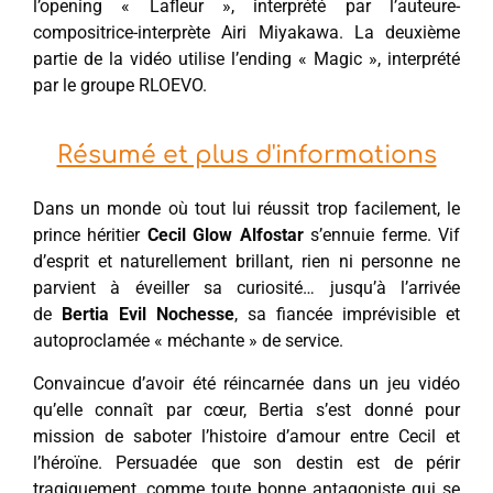
l’opening « Lafleur », interprété par l’auteure-
compositrice-interprète Airi Miyakawa. La deuxième
partie de la vidéo utilise l’ending « Magic », interprété
par le groupe RLOEVO.
Résumé et plus d'informations
Dans un monde où tout lui réussit trop facilement, le
prince héritier
Cecil Glow Alfostar
s’ennuie ferme. Vif
d’esprit et naturellement brillant, rien ni personne ne
parvient à éveiller sa curiosité… jusqu’à l’arrivée
de
Bertia Evil Nochesse
, sa fiancée imprévisible et
autoproclamée « méchante » de service.
Convaincue d’avoir été réincarnée dans un jeu vidéo
qu’elle connaît par cœur, Bertia s’est donné pour
mission de saboter l’histoire d’amour entre Cecil et
l’héroïne. Persuadée que son destin est de périr
tragiquement, comme toute bonne antagoniste qui se