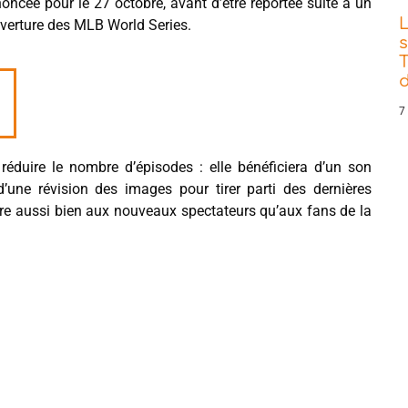
noncée pour le 27 octobre, avant d’être reportée suite à un
erture des MLB World Series.
s
T
d
7
 réduire le nombre d’épisodes : elle bénéficiera d’un son
’une révision des images pour tirer parti des dernières
aire aussi bien aux nouveaux spectateurs qu’aux fans de la