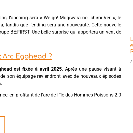
ons, l’opening sera « We go! Mugiwara no Ichimi Ver. », le
a, tandis que l’ending sera une nouveauté. Cette nouvelle
 groupe BE:FIRST. Une belle surprise qui apportera un vent de
L
e
P
: Arc Egghead ?
7
ghead est fixée à avril 2025
. Après une pause visant à
et de son équipage reviendront avec de nouveaux épisodes
.
ence, en profitant de l’arc de l’île des Hommes-Poissons 2.0