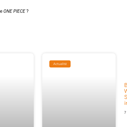
me
ONE PIECE
?
Actualité
W
S
7