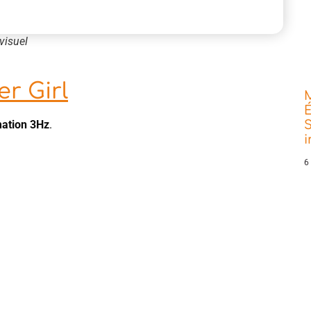
visuel
r Girl
É
S
mation 3Hz
.
6