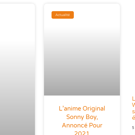
Actualité
L
W
L’anime Original
s
Sonny Boy,
Annoncé Pour
5
2021