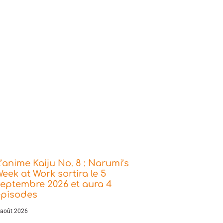
’anime Kaiju No. 8 : Narumi’s
eek at Work sortira le 5
eptembre 2026 et aura 4
épisodes
 août 2026